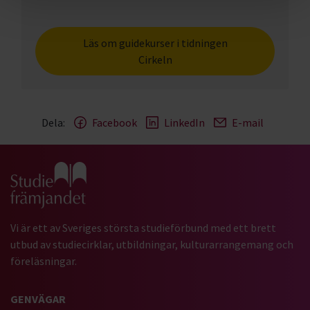
Läs om guidekurser i tidningen
Cirkeln
Dela:
Facebook
LinkedIn
E-mail
Gå till studiefrämjandets startsida
Vi är ett av Sveriges största studieförbund med ett brett
utbud av studiecirklar, utbildningar, kulturarrangemang och
föreläsningar.
GENVÄGAR