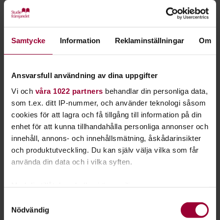
Starta en studiecirkel!
Lär dig tillsammans med andra genom att starta en
Samtycke
Information
Reklaminställningar
Om
studiecirkel hos Studiefrämjandet.
Läs mer om att starta studiecirkel
Ansvarsfull användning av dina uppgifter
Vi och
våra 1022 partners
behandlar din personliga data,
som t.ex. ditt IP-nummer, och använder teknologi såsom
Nästa steg
cookies för att lagra och få tillgång till information på din
enhet för att kunna tillhandahålla personliga annonser och
innehåll, annons- och innehållsmätning, åskådarinsikter
och produktutveckling. Du kan själv välja vilka som får
använda din data och i vilka syften.
Se våra kurser, evenemang och studiecirklar inom
Naturguidning
Med din tillåtelse skulle vi även vilja:
Samla in information om din geografiska plats
Samtyckesval
Nödvändig
som kan ha en noggrannhet på upp till flera meter