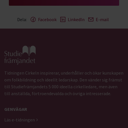
Dela:
Facebook
LinkedIn
E-mail
Gå till studiefrämjandets startsida
Tidningen Cirkeln inspirerar, underhåller och ökar kunskapen
om folkbildning och ideellt ledarskap. Den vänder sig främst
till Studiefrämjandets 5 000 ideella cirkelledare, men även
till anställda, förtroendevalda och övriga intresserade.
GENVÄGAR
Läs e-tidningen