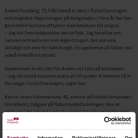
Anders Forsberg, 72, från Umeå är aktiv i Turistföreningen
och stugvärd i Aigertstugan på Kungsleden. I flera år har han
genomfört kortare utflykter med besökare till stugan.
– Jag har fem höjdpunkter per utflykt. Jag berättar om
naturen och kulturen runt Aigertstugan. Det ska vara
allsidigt och inte för faktatungt. En upplevelse på fjället ska
också innehålla tystnad.
Guidekursen är ett sätt för Anders att fylla på kunskapen.
– Jag vill också inspirera andra att bli guider. Vi behöver få in
fler unga i Turistföreningen, säger han.
Katrin Jones Hammarlund, 45, arbetar på Studiefrämjandet i
Stockholm, tidigare på Naturskyddsföreningen. Hon är
verksam i ett projekt som ska underlätta för personer med
funktionsnedsättning att komma ut i naturen. Här är
naturvägledning viktigt.
– Naturupplevelser är ingen självklarhet för alla, säger hon.
Samtycke
Information
Reklaminställningar
Om