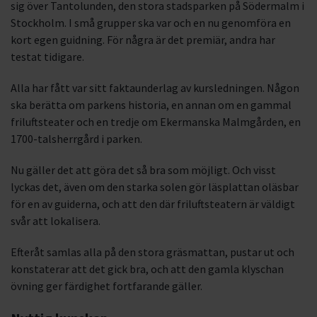
sig över Tantolunden, den stora stadsparken på Södermalm i
Stockholm. I små grupper ska var och en nu genomföra en
kort egen guidning. För några är det premiär, andra har
testat tidigare.
Alla har fått var sitt faktaunderlag av kursledningen. Någon
ska berätta om parkens historia, en annan om en gammal
friluftsteater och en tredje om Ekermanska Malmgården, en
1700-talsherrgård i parken.
Nu gäller det att göra det så bra som möjligt. Och visst
lyckas det, även om den starka solen gör läsplattan oläsbar
för en av guiderna, och att den där friluftsteatern är väldigt
svår att lokalisera.
Efteråt samlas alla på den stora gräsmattan, pustar ut och
konstaterar att det gick bra, och att den gamla klyschan
övning ger färdighet fortfarande gäller.