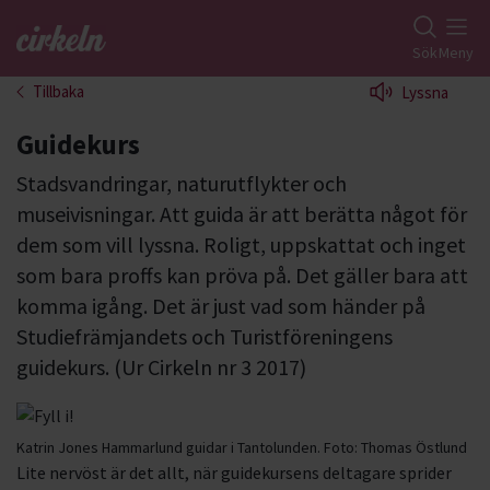
Gå till studiefrämjandets startsida
Sök
Meny
Tillbaka
Lyssna
Guidekurs
Stadsvandringar, naturutflykter och
museivisningar. Att guida är att berätta något för
dem som vill lyssna. Roligt, uppskattat och inget
som bara proffs kan pröva på. Det gäller bara att
komma igång. Det är just vad som händer på
Studiefrämjandets och Turistföreningens
guidekurs. (Ur Cirkeln nr 3 2017)
Katrin Jones Hammarlund guidar i Tantolunden.
Foto:
Thomas Östlund
Lite nervöst är det allt, när guidekursens deltagare sprider