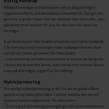
Nyttig kunskap
Många föreningar och kommuner satsar på guidningar i
organiserad form, och besökarna strömmar till. Det gör att
behovet av guider växer. Och det behöver inte vara svårt, men
självklart finns mycket att lära för den som vill vässa sin
förmåga.
Sussi Andreasson från Studiefrämjandet och Cattis Lindberg
från Svenska Turistföreningen leder tvådagarskursen, som
samlat ett tiotal personer från hela landet.
– Lite planering och eftertänksamhet är bra om du ska guida.
Liksom att du kan ditt ämne, även om du inte behöver kunna
svara på alla frågor, säger Cattis Lindberg.
Nybörjarmisstag
Ett vanligt nybörjarmisstag är att tro att en guide måste
spotta ur sig fakta hela tiden. I stället handlar det om att
skapa en helhetsupplevelse, för alla sinnen.
– En bra guide ger deltagarna ingångar till egna reflektioner.