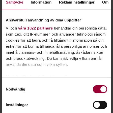
Samtycke
Information
Reklaminställningar
Om
Läs mer om att starta studiecirkel
Ansvarsfull användning av dina uppgifter
Nästa steg
Vi och
våra 1022 partners
behandlar din personliga data,
som t.ex. ditt IP-nummer, och använder teknologi såsom
cookies för att lagra och få tillgång till information på din
enhet för att kunna tillhandahålla personliga annonser och
Se våra kurser, evenemang och studiecirklar inom
innehåll, annons- och innehållsmätning, åskådarinsikter
och produktutveckling. Du kan själv välja vilka som får
Närnatur
använda din data och i vilka syften.
Med din tillåtelse skulle vi även vilja:
Föreläsning:
Samla in information om din geografiska plats
Samtyckesval
Nödvändig
som kan ha en noggrannhet på upp till flera meter
Naturen runt Karsefors
Identifiera din enhet genom att aktivt skanna den
för specifika kännetecken (fingeravtryck)
Laholm
2026-08-08
Inställningar
Ta reda på mer om hur dina personliga uppgifter