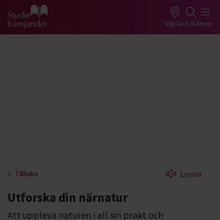
Gå till studiefrämjandets startsida
Välj län
Sök
Meny
Tillbaka
Lyssna
Utforska din närnatur
Att uppleva naturen i all sin prakt och