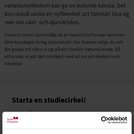
variationsrikedom kan ge en euforisk känsla. Det
kan också väcka en nyfikenhet att faktiskt lära sig
mer om växt- och djurvärlden.
Oavsett vilket närområde du är med och utforskar kommer
dina kunskaper kring naturen att öka. Kanske väljer du och
din grupp att rikta in sig på ett särskilt naturreservat. Då
utforskar ni just det området med all sin artrikedom och
karaktär.
Starta en studiecirkel!
Lär dig tillsammans med andra genom att starta en
studiecirkel hos Studiefrämjandet.