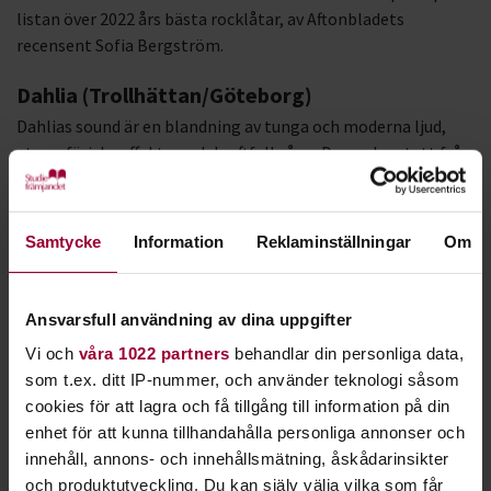
listan över 2022 års bästa rocklåtar, av Aftonbladets
recensent Sofia Bergström.
Dahlia
(Trollhättan/Göteborg)
Dahlias sound är en blandning av tunga och moderna ljud,
atmosfäriska effekter och kraftfull sång. Denna kvartett från
Trollhättan/Göteborg består av rutinerade musiker och är
kända för sin energi och attityd på scenen. Debutskivan
“Gravity” gavs ut 2017 och därefter har även flera singlar
Samtycke
Information
Reklaminställningar
Om
släppts. Ny musik väntas under 2023.
Karmanjakah
(Stockholm)
Ansvarsfull användning av dina uppgifter
“Den är ljus snarare än mörk, drömsk snarare än ond och
Vi och
våra 1022 partners
behandlar din personliga data,
känslig snarare än oförsiktig.” Så beskriver Karmanjakah sin
som t.ex. ditt IP-nummer, och använder teknologi såsom
progressiva metal. Bandet har sin hemvist i Stockholm och
cookies för att lagra och få tillgång till information på din
släppte sitt debutalbum “A Book About Itself” 2021.
enhet för att kunna tillhandahålla personliga annonser och
Kombinationen av hoppfullhet, skönhet och hård metal gör
innehåll, annons- och innehållsmätning, åskådarinsikter
att bandet verkligen sticker ut. Ytterligare ett skivsläpp i
och produktutveckling. Du kan själv välja vilka som får