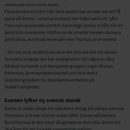
samarbetar med scenen Nemis.
Flera hundra artister från hela landet har ansökt om att få
spela på Nemis. I urvalsprocessen har fokus varit att lyfta
fram nya spännande artister. Samtidigt jobbar vi hårt för en
jämställd musikscen. Hälften av de utvalda banden ska vara
jämställda, kvinnodominerade eller frontas av en kvinna.
– För oss som studieförbund är det fantastiskt att kunna
fortsätta erbjuda den här möjligheten till några av våra
hårdast rockande och kämpande grupper, säger Marcus
Pehrsson, kommunikationschef och före detta
utvecklingsledare för musikverksamheten på
Studiefrämjandet.
Scenen lyfter ny svensk musik
Nemis är sedan länge ett självklart inslag på många svenska
festivaler, och har funnits sedan 2006. Scenen på Sweden
Rock Festival är den mest långlivade av dem alla. Detta blir
16:e året för det lyckade samarbetet mellan