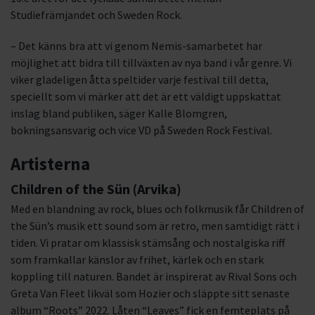
Studiefrämjandet och Sweden Rock.
– Det känns bra att vi genom Nemis-samarbetet har
möjlighet att bidra till tillväxten av nya band i vår genre. Vi
viker gladeligen åtta speltider varje festival till detta,
speciellt som vi märker att det är ett väldigt uppskattat
inslag bland publiken, säger Kalle Blomgren,
bokningsansvarig och vice VD på Sweden Rock Festival.
Artisterna
Children of the Sün
(Arvika)
Med en blandning av rock, blues och folkmusik får Children of
the Sün’s musik ett sound som är retro, men samtidigt rätt i
tiden. Vi pratar om klassisk stämsång och nostalgiska riff
som framkallar känslor av frihet, kärlek och en stark
koppling till naturen. Bandet är inspirerat av Rival Sons och
Greta Van Fleet likväl som Hozier och släppte sitt senaste
album “Roots” 2022. Låten “Leaves” fick en femteplats på