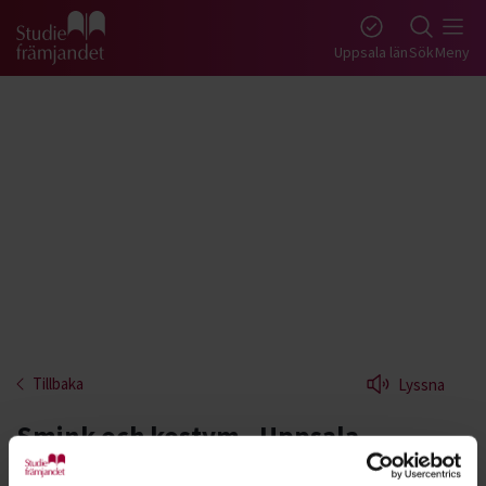
Gå till studiefrämjandets startsida
Uppsala län
Sök
Meny
Tillbaka
Lyssna
Smink och kostym - Uppsala
Fascineras du av teaterns och filmens magiska