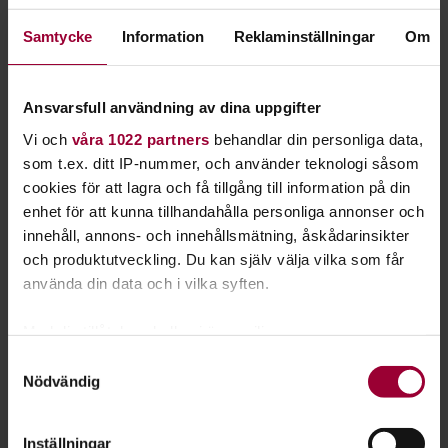
värld? Lär dig mer om hur karaktärerna blir till
Samtycke
Information
Reklaminställningar
Om
genom smink och kostym.
Experimentera med smink och kostym på ditt sätt. Kanske
Ansvarsfull användning av dina uppgifter
har du en kommande föreställning på gång? Bara fantasin
sätter gränser.
Vi och
våra 1022 partners
behandlar din personliga data,
som t.ex. ditt IP-nummer, och använder teknologi såsom
Teatersmink
och
kostym
hjälper karaktärerna att komma
cookies för att lagra och få tillgång till information på din
fram. Vi kan kalla det för skalet. Det inre jobbet symboliseras
enhet för att kunna tillhandahålla personliga annonser och
av exempelvis improvisationsövningar och manus.
innehåll, annons- och innehållsmätning, åskådarinsikter
Tillsammans skapas en bra helhet.
och produktutveckling. Du kan själv välja vilka som får
använda din data och i vilka syften.
Studiefrämjandet hjälper dig med lokaler, studiematerial och
andra bra praktiska saker.
Med din tillåtelse skulle vi även vilja:
Samla in information om din geografiska plats
Samtyckesval
Starta en studiecirkel
hos oss. Ni är välkomna oavsett ålder
Nödvändig
som kan ha en noggrannhet på upp till flera meter
eller erfarenhet.
Identifiera din enhet genom att aktivt skanna den
för specifika kännetecken (fingeravtryck)
Inställningar