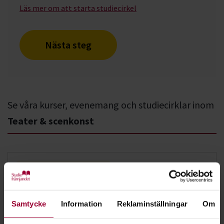
Läs mer om att starta studiecirkel
Nästa steg
Se våra kurser, evenemang och studiecirklar inom
Teater & scenkonst
Dans, teater och scenkonst:
Alsters Hemlighet
Samtycke
Information
Reklaminställningar
Om
Karlstad
2026-08-07