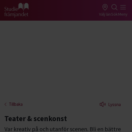
Gå till studiefrämjandets startsida
Välj län
Sök
Meny
Tillbaka
Lyssna
Teater & scenkonst
Var kreativ på och utanför scenen. Bli en bättre