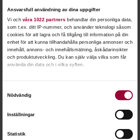
Dans, teater och scenkonst:
Ansvarsfull användning av dina uppgifter
Vi och
våra 1022 partners
behandlar din personliga data,
Alsters Hemlighet
som t.ex. ditt IP-nummer, och använder teknologi såsom
Karlstad
2026-08-07
cookies för att lagra och få tillgång till information på din
enhet för att kunna tillhandahålla personliga annonser och
innehåll, annons- och innehållsmätning, åskådarinsikter
Dans, teater och scenkonst:
och produktutveckling. Du kan själv välja vilka som får
Eskilstunafesten - en fest för hela
använda din data och i vilka syften.
familjen! - Drakbåtfesten-paraden
Med din tillåtelse skulle vi även vilja:
Eskilstuna
2026-08-08
Samla in information om din geografiska plats
Samtyckesval
Nödvändig
som kan ha en noggrannhet på upp till flera meter
Identifiera din enhet genom att aktivt skanna den
för specifika kännetecken (fingeravtryck)
Inställningar
Visa hela utbudet
Ta reda på mer om hur dina personliga uppgifter
behandlas och ställ in dina preferenser i
detaljsektionen
.
Statistik
Du kan ändra eller dra tillbaka ditt samtycke när som