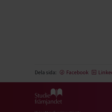
Dela sida:
Facebook
Linke
Gå till studiefrämjandets startsida