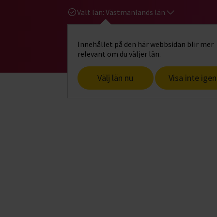
Valt län:
Västmanlands län
Innehållet på den här webbsidan blir mer
Hi
Gå till studiefrämjandets startsid
relevant om du väljer län.
Välj län nu
Visa inte igen