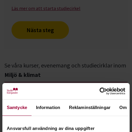
Läs mer om att starta studiecirkel
Nästa steg
Se våra kurser, evenemang och studiecirklar inom
Miljö & klimat
Utflykt:
Samtycke
Information
Reklaminställningar
Om
Fjärilsskådning
Borlänge
2026-08-15
Ansvarsfull användning av dina uppgifter