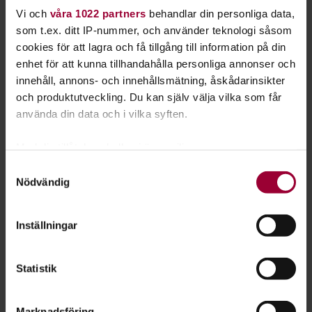
Vi och
våra 1022 partners
behandlar din personliga data,
Utflykt:
som t.ex. ditt IP-nummer, och använder teknologi såsom
cookies för att lagra och få tillgång till information på din
Slåtter på Lisstorpsängen -
enhet för att kunna tillhandahålla personliga annonser och
Naturskyddsföreningen Katrineholm
innehåll, annons- och innehållsmätning, åskådarinsikter
och produktutveckling. Du kan själv välja vilka som får
Katrineholm
2026-08-15
använda din data och i vilka syften.
Konsert:
Med din tillåtelse skulle vi även vilja:
Samla in information om din geografiska plats
Samtyckesval
Klimatfest i valet
Nödvändig
som kan ha en noggrannhet på upp till flera meter
Skellefteå
2026-08-15
Identifiera din enhet genom att aktivt skanna den
för specifika kännetecken (fingeravtryck)
Inställningar
Ta reda på mer om hur dina personliga uppgifter
behandlas och ställ in dina preferenser i
detaljsektionen
.
Visa hela utbudet
Statistik
Du kan ändra eller dra tillbaka ditt samtycke när som
helst från cookie-förklaringen.
Marknadsföring