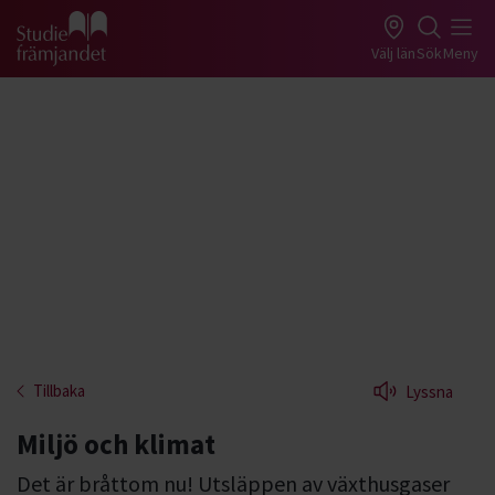
Gå till studiefrämjandets startsida
Välj län
Sök
Meny
Tillbaka
Lyssna
Miljö och klimat
Det är bråttom nu! Utsläppen av växthusgaser