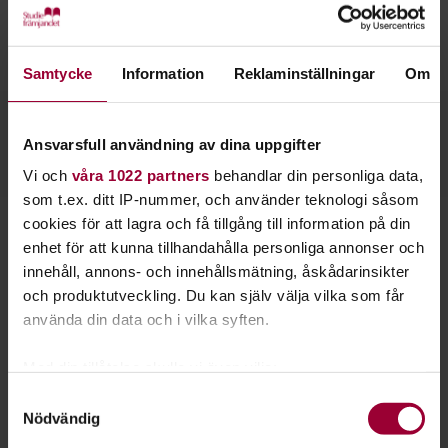
Lär dig kompa vid lägerelden eller spela tunga
riff på scenen.
Samtycke
Information
Reklaminställningar
Om
Välj bland vårt utbud
Ansvarsfull användning av dina uppgifter
Vi och
våra 1022 partners
behandlar din personliga data,
Klaffgitarr
som t.ex. ditt IP-nummer, och använder teknologi såsom
Studiefrämjandet har kurser i både
elgitarr
,
akustisk gitarr
cookies för att lagra och få tillgång till information på din
och
klaffgitarr
- både i grupp och individuellt.
enhet för att kunna tillhandahålla personliga annonser och
innehåll, annons- och innehållsmätning, åskådarinsikter
Lär dig olika speltekniker, ackord, komp och solospel. Den
och produktutveckling. Du kan själv välja vilka som får
som provat att spela gitarr vet att möjligheterna närmast
använda din data och i vilka syften.
är obegränsade.
Med din tillåtelse skulle vi även vilja:
Gitarren är också ett socialt instrument som lätt kan tas
med till festen eller hem till familjen. Att använda gitarren
Samla in information om din geografiska plats
Samtyckesval
för att kompa sång är väldigt populärt.
Nödvändig
som kan ha en noggrannhet på upp till flera meter
Identifiera din enhet genom att aktivt skanna den