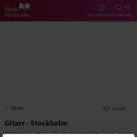
Gå till studiefrämjandets startsida
Stockholms län
Sök
Meny
Tillbaka
Lyssna
Gitarr - Stockholm
Gitarren är ett av våra mest omtyckta instrument.