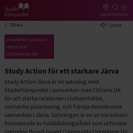
Gå till studiefrämjandets startsida
Välj län
Sök
Meny
Tillbaka
Lyssna
Innehållet i artikeln
riktas mot
Stockholms län
Study Action för ett starkare Järva
Study Action Järva är en satsning med
Studiefrämjandet i samverkan med Citizens UK
för att stärka relationer i civilsamhället,
motverka polarisering, och främja demokratisk
samverkan i Järva. Satsningen är en av tre initiativ
finansierade av Folkbildningsrådet som utforskar
metoden Broad-based Community Organising för