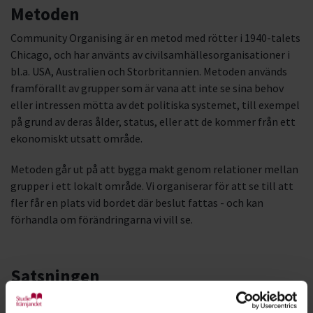
Metoden
Community Organising är en metod med rötter i 1940-talets
Chicago, och har använts av civilsamhällesorganisationer i
bl.a. USA, Australien och Storbritannien. Metoden används
framförallt av grupper som är vana att inte se sina behov
eller intressen mötta av det politiska systemet, till exempel
på grund av deras ålder, status, eller att de kommer från ett
ekonomiskt utsatt område.
Metoden går ut på att bygga makt genom relationer mellan
grupper i ett lokalt område. Vi organiserar för att se till att
fler får en plats vid bordet där beslut fattas - och kan
förhandla om förändringarna vi vill se.
Satsningen
Study Action Järva kommer under 2025 följa de 5 stegen till