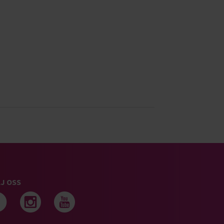
J OSS
Följ oss på facebook
Följ oss på instagram
Följ oss på youtub