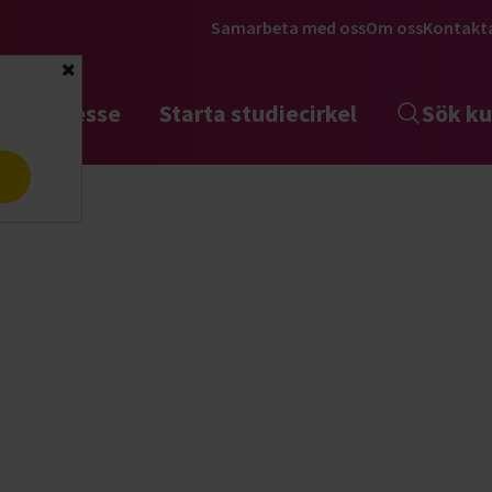
Samarbeta med oss
Om oss
Kontakt
Stäng
tta intresse
Starta studiecirkel
Sök ku
a