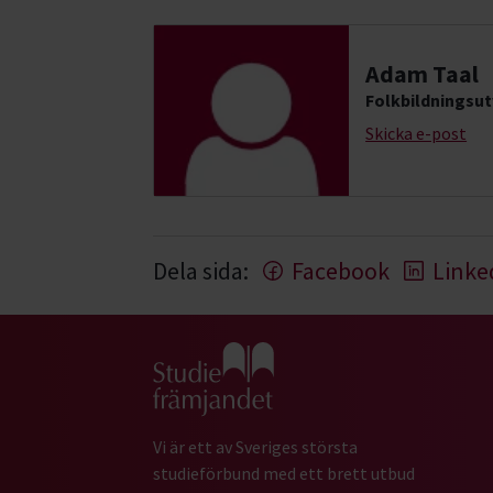
Adam Taal
Folkbildningsut
Skicka e-post
Dela sida:
Facebook
Linke
Gå till studiefrämjandets startsida
Vi är ett av Sveriges största
studieförbund med ett brett utbud