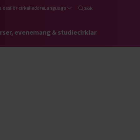
a oss
För cirkelledare
Language
Sök
rser, evenemang & studiecirklar