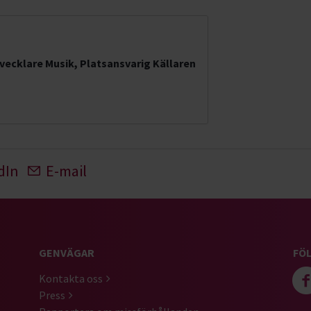
vecklare Musik, Platsansvarig Källaren
dIn
E-mail
GENVÄGAR
FÖL
Kontakta oss
Press