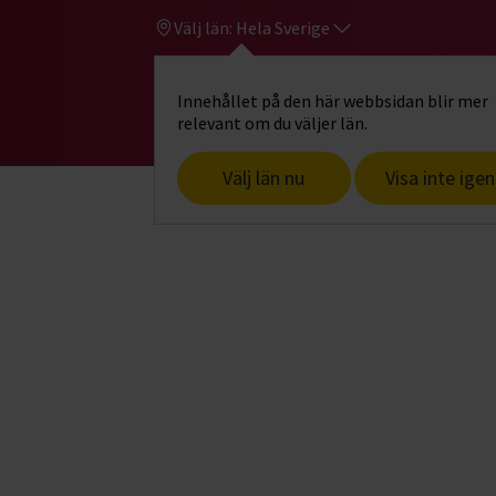
Välj län:
Hela Sverige
Innehållet på den här webbsidan blir mer
Hi
Gå till studiefrämjandets startsid
relevant om du väljer län.
Välj län nu
Visa inte igen