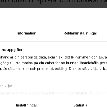
lm Gotland inspirerar och motiverar h
.
ldning i musikentreprenörskap
Information
Reklaminställningar
ll lära sig viktiga delar i
de först i Järvaområdet, 2017,
ina uppgifter
handlar din personliga data, som t.ex. ditt IP-nummer, och anv
illgång till information på din enhet för att kunna tillhandahålla pe
, åskådarinsikter och produktutveckling. Du kan själv välja vilk
n vilja:
ancer. Han fanns vid sin mammas
om din geografiska plats som kan ha en noggrannhet på upp till f
två gånger under sitt liv. Även
genom att aktivt skanna den för specifika kännetecken (fingeravt
r har gått bort i cancer.
Inställningar
Statistik