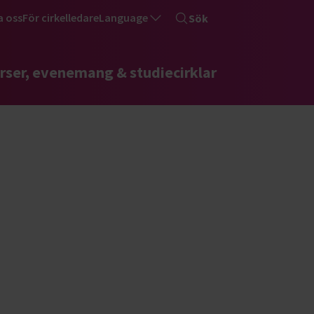
a oss
För cirkelledare
Language
Sök
rser, evenemang & studiecirklar