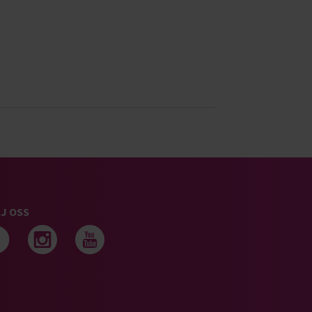
J OSS
Följ oss på facebook
Följ oss på instagram
Följ oss på youtub