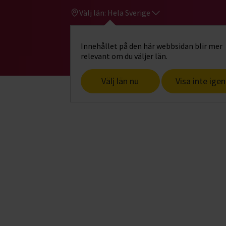
Välj län:
Hela Sverige
Innehållet på den här webbsidan blir mer
Hi
Gå till studiefrämjandets startsid
relevant om du väljer län.
Välj län nu
Visa inte igen