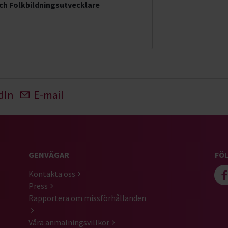
ch Folkbildningsutvecklare
dIn
E-mail
GENVÄGAR
FÖL
Kontakta oss
Press
Rapportera om missförhållanden
Våra anmälningsvillkor