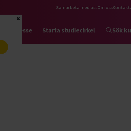
Samarbeta med oss
Om oss
Kontakt
Stäng
tta intresse
Starta studiecirkel
Sök ku
a