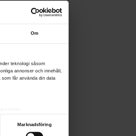
Om
änder teknologi såsom
rsonliga annonser och innehåll,
a som får använda din data
lera meter
ryck)
Marknadsföring
ljsektionen
. Du kan ändra