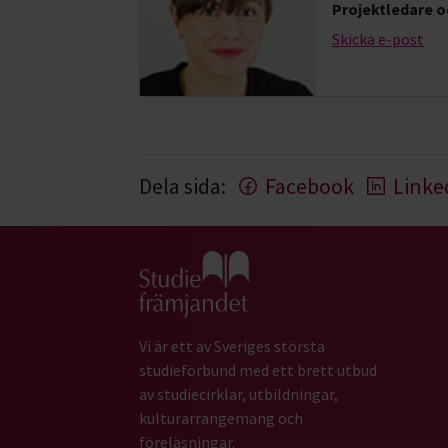
Projektledare o
Skicka e-post
Dela sida:
Facebook
Linke
Gå till studiefrämjandets startsida
Vi är ett av Sveriges största
studieförbund med ett brett utbud
av studiecirklar, utbildningar,
kulturarrangemang och
föreläsningar.