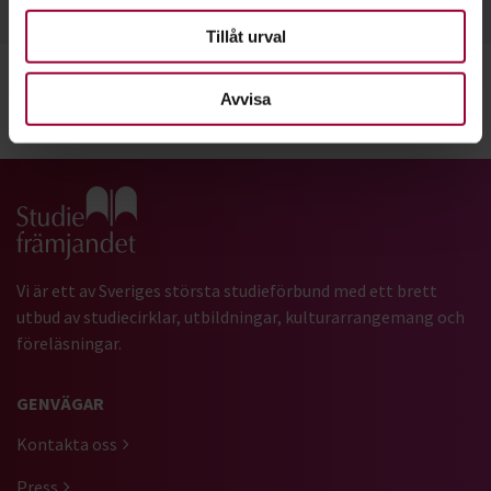
Tillåt urval
Avvisa
Dela:
Facebook
LinkedIn
E-mail
Gå till studiefrämjandets startsida
Vi är ett av Sveriges största studieförbund med ett brett
utbud av studiecirklar, utbildningar, kulturarrangemang och
föreläsningar.
GENVÄGAR
Kontakta oss
Press