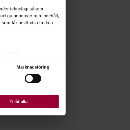
änder teknologi såsom
rsonliga annonser och innehåll,
a som får använda din data
lera meter
ryck)
Marknadsföring
ljsektionen
. Du kan ändra
ats. Vissa kakor är
Tillåt alla