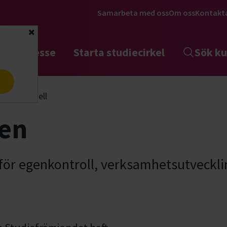
Samarbeta med oss
Om oss
Kontakt
Stäng
tta intresse
Starta studiecirkel
Sök ku
a
 tillitsmodell
len
ör egenkontroll, verksamhetsutveckli