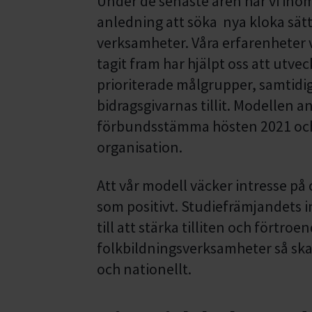
Under de senaste åren har vi ino
anledning att söka nya kloka sätt 
verksamheter. Våra erfarenheter vi
tagit fram har hjälpt oss att utve
prioriterade målgrupper, samtidi
bidragsgivarnas tillit. Modellen 
förbundsstämma hösten 2021 och 
organisation.
Att vår modell väcker intresse på o
som positivt. Studiefrämjandets in
till att stärka tilliten och förtroe
folkbildningsverksamheter så ska v
och nationellt.