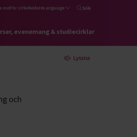
a oss
För cirkelledare
Language
Sök
rser, evenemang & studiecirklar
Lyssna
ng och