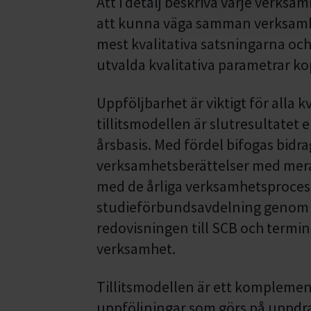
Att i detalj beskriva varje verksam
att kunna väga samman verksamh
mest kvalitativa satsningarna och 
utvalda kvalitativa parametrar kop
Uppföljbarhet är viktigt för alla k
tillitsmodellen är slutresultatet 
årsbasis. Med fördel bifogas bidr
verksamhetsberättelser med mera.
med de årliga verksamhetsproces
studieförbundsavdelning genom k
redovisningen till SCB och termin
verksamhet.
Tillitsmodellen är ett komplement
uppföljningar som görs på uppdra