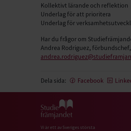
Kollektivt lärande och reflektion
Underlag för att prioritera
Underlag för verksamhetsutveckl
Har du frågor om Studiefrämjande
Andrea Rodriguez, förbundschef,
andrea.rodriguez@studieframjan
Dela sida:
Facebook
Linke
Gå till studiefrämjandets startsida
Vi är ett av Sveriges största