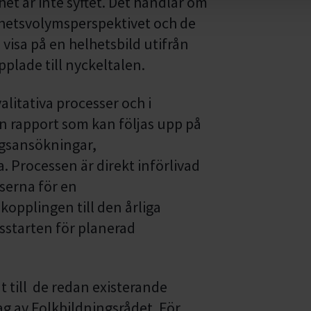
het är inte syftet. Det handlar om
etsvolymsperspektivet och de
visa på en helhetsbild utifrån
plade till nyckeltalen.
valitativa processer och i
en rapport som kan följas upp på
agsansökningar,
 Processen är direkt införlivad
serna för en
opplingen till den årliga
sstarten för planerad
 till de redan existerande
g av Folkbildningsrådet.
För