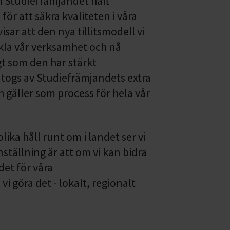
m Studiefrämjandet haft
för att säkra kvaliteten i våra
sar att den nya tillitsmodell vi
ckla vår verksamhet och nå
gt som den har stärkt
antogs av Studiefrämjandets extra
gäller som process för hela vår
lika håll runt om i landet ser vi
ställning är att om vi kan bidra
ndet för våra
i göra det - lokalt, regionalt