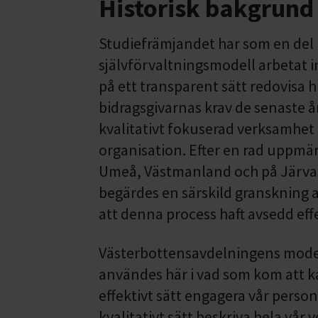
Historisk bakgrun
Studiefrämjandet har som en del 
självförvaltningsmodell arbetat 
på ett transparent sätt redovisa h
bidragsgivarnas krav de senaste å
kvalitativt fokuserad verksamhet 
organisation. Efter en rad uppm
Umeå, Västmanland och på Järva-
begärdes en särskild granskning av
att denna process haft avsedd eff
Västerbottensavdelningens modell
användes här i vad som kom att kal
effektivt sätt engagera vår person
kvalitativt sätt beskriva hela vår 