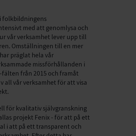
d
i folkbildningens
intensivt med att genomlysa och
ur vår verksamhet lever upp till
ren. Omställningen till en mer
har präglat hela vår
ärksammade missförhållanden i
fälten från 2015 och framåt
 all vår verksamhet för att visa
ekt.
 för kvalitativ självgranskning
las projekt Fenix - för att på ett
al i att på ett transparent och
verksamhet. Efter detta har