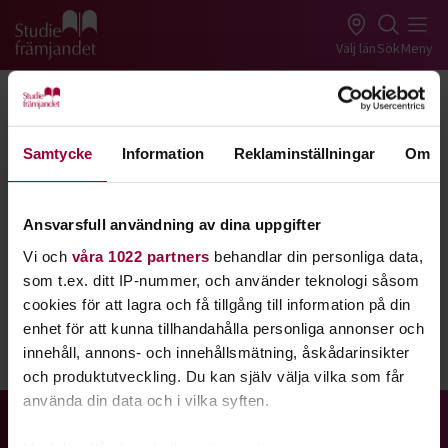
Gå till studiefrämjandets startsida
Välj län
Sök
Meny
Tillbaka
Lyssna
Att vara cirkelledare
Samtycke
Information
Reklaminställningar
Om
Som cirkelledare är din främsta uppgift är att
stödja gruppens utveckling så att ni når era mål.
Du är också vår kontaktperson och
Ansvarsfull användning av dina uppgifter
Studiefrämjandets ansikte utåt. Du är viktig både
Vi och
våra 1022 partners
behandlar din personliga data,
för oss och din grupp.
som t.ex. ditt IP-nummer, och använder teknologi såsom
cookies för att lagra och få tillgång till information på din
enhet för att kunna tillhandahålla personliga annonser och
innehåll, annons- och innehållsmätning, åskådarinsikter
Dela:
Facebook
LinkedIn
E-mail
och produktutveckling. Du kan själv välja vilka som får
använda din data och i vilka syften.
Gå till studiefrämjandets startsida
Med din tillåtelse skulle vi även vilja: