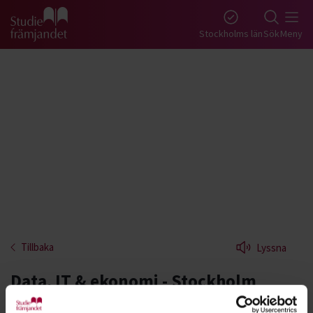
Gå till studiefrämjandets startsida
Stockholms län
Sök
Meny
Tillbaka
Lyssna
Data, IT & ekonomi - Stockholm
Uppdatera dina kunskaper inom sociala medier,