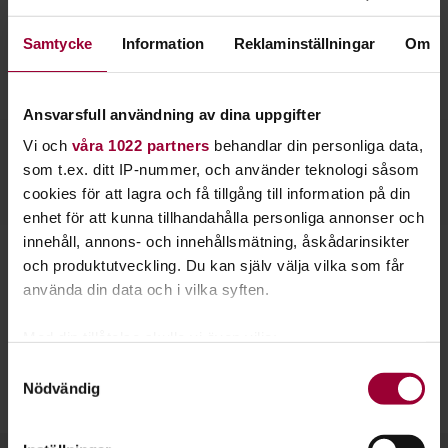
webb och bokföring. Du kan lära dig datakunskap
och IT från grunden eller bygga vidare på det du
Samtycke
Information
Reklaminställningar
Om
redan kan.
Ansvarsfull användning av dina uppgifter
Vi och
våra 1022 partners
behandlar din personliga data,
som t.ex. ditt IP-nummer, och använder teknologi såsom
Välj bland vårt utbud
cookies för att lagra och få tillgång till information på din
enhet för att kunna tillhandahålla personliga annonser och
Basprogram för datorn
Avancera i program som Word och Excel, designa den där
innehåll, annons- och innehållsmätning, åskådarinsikter
snygga webbsidan du alltid drömt om, eller lär dig hur du
IT för nybörjare
och produktutveckling. Du kan själv välja vilka som får
kommunicerar smart på Facebook och Instagram.
använda din data och i vilka syften.
Sociala medier
Vi erbjuder också kurser i ekonomi och bokföring för att du
Med din tillåtelse skulle vi även vilja:
Bokföring & ekonomi
ska få bättre koll på siffrorna i föreningen eller företaget.
Samla in information om din geografiska plats
Samtyckesval
Vill du bli allmänt bättre på att hantera din mobiltelefon,
Nödvändig
Design & webbprogram
som kan ha en noggrannhet på upp till flera meter
dator eller surfplatta fixar vi det också.
Identifiera din enhet genom att aktivt skanna den
för specifika kännetecken (fingeravtryck)