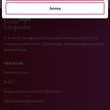
Dela:
Facebook
LinkedIn
E-mail
Avvisa
Gå till studiefrämjandets startsida
Vi är ett av Sveriges största studieförbund med ett brett
utbud av studiecirklar, utbildningar, kulturarrangemang och
föreläsningar.
GENVÄGAR
Kontakta oss
Press
Rapportera om missförhållanden
Våra anmälningsvillkor