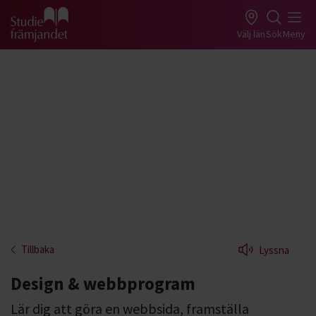
Gå till studiefrämjandets startsida
Välj län
Sök
Meny
Tillbaka
Lyssna
Design & webbprogram
Lär dig att göra en webbsida, framställa