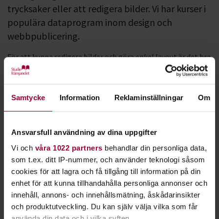
trycksaker eller att redigera bilder. Vi har kurser i
populära dataprogram inom design och
webbpublicering.
För att kunna redigera bilder och göra enkel layout är det bra
att kunna grunderna i de vanligaste layout- och
bildredigeringsprogrammen.
Samtycke
Information
Reklaminställningar
Om
Program som
InDesign
,
Illustrator
och
Photoshop
verkar
ofta mer krångliga än vad de är. Efter en kurs hos oss har du
bra koll på programmen, men även förståelse för färg, form,
Ansvarsfull användning av dina uppgifter
typografi och layout.
Vi och
våra 1022 partners
behandlar din personliga data,
Du kan också lära dig att skapa en webbsida - för dig själv, din
som t.ex. ditt IP-nummer, och använder teknologi såsom
förening eller ditt företag. Vi har kurser i
WordPress
, vilket
cookies för att lagra och få tillgång till information på din
är ett av de mest populära publiceringssystemen för
enhet för att kunna tillhandahålla personliga annonser och
webbsidor.
innehåll, annons- och innehållsmätning, åskådarinsikter
och produktutveckling. Du kan själv välja vilka som får
använda din data och i vilka syften.