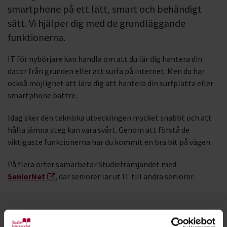
smartphone på ett lätt, smart och behändigt
sätt. Vi hjälper dig med de grundläggande
funktionerna.
IT för nybörjare kan handla om att du lär dig hantera din
dator från grunden eller att surfa på internet. Men du har
också möjlighet att lära dig att hantera din surfplatta eller
smartphone bättre.
Idag sker den tekniska utvecklingen mycket snabbt och att
hålla jämna steg kan vara svårt. Genom att förstå de
viktigaste funktionerna har du kommit en bra bit på vägen.
På flera orter samarbetar Studiefrämjandet med
SeniorNet
, där seniorer lär ut IT till andra seniorer.