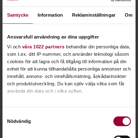
Starta en studiecirkel!
Samtycke
Information
Reklaminställningar
Om
Lär dig tillsammans med andra genom att starta en
studiecirkel hos Studiefrämjandet.
Ansvarsfull användning av dina uppgifter
Läs mer om att starta studiecirkel
Vi och
våra 1022 partners
behandlar din personliga data,
som t.ex. ditt IP-nummer, och använder teknologi såsom
cookies för att lagra och få tillgång till information på din
Nästa steg
enhet för att kunna tillhandahålla personliga annonser och
innehåll, annons- och innehållsmätning, åskådarinsikter
och produktutveckling. Du kan själv välja vilka som får
använda din data och i vilka syften.
Se våra kurser, evenemang och studiecirklar inom
Med din tillåtelse skulle vi även vilja:
IT för nybörjare
Samla in information om din geografiska plats
Samtyckesval
Nödvändig
som kan ha en noggrannhet på upp till flera meter
Identifiera din enhet genom att aktivt skanna den
för specifika kännetecken (fingeravtryck)