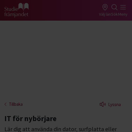
Gå till studiefrämjandets startsida
Välj län
Sök
Meny
Tillbaka
Lyssna
IT för nybörjare
Lär dig att använda din dator, surfplatta eller