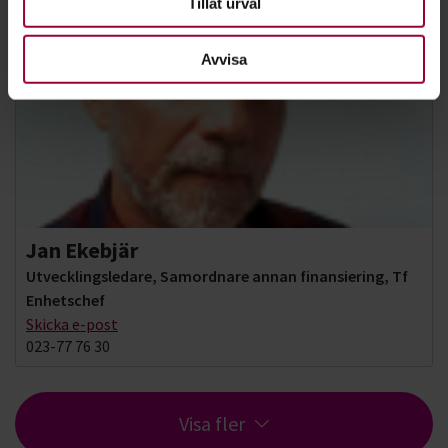
Tillåt urval
Avvisa
Jan Ekebjär
Utvecklingsledare, Samordnare annan finansiering, Tf
Enhetschef
Skicka e-post
023-77 76 30
Visa fler