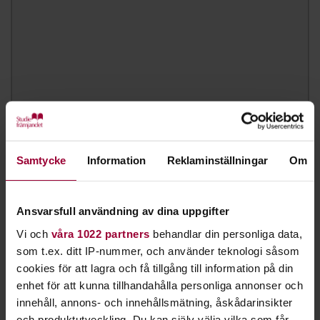
Samtycke
Information
Reklaminställningar
Om
Cecilia El Mouhib
Ansvarsfull användning av dina uppgifter
Verksamhetscontroller, Folkbildningsutvecklare
Vi och
våra 1022 partners
behandlar din personliga data,
Skicka e-post
som t.ex. ditt IP-nummer, och använder teknologi såsom
023-77 76 32
cookies för att lagra och få tillgång till information på din
enhet för att kunna tillhandahålla personliga annonser och
innehåll, annons- och innehållsmätning, åskådarinsikter
och produktutveckling. Du kan själv välja vilka som får