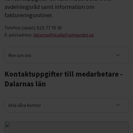
avdelningsråd samt information om
faktureringsrutiner.
Telefon (växel): 023-77 76 30
E-postadress:
dalarna@studieframjandet.se
Mer om oss
Våra kontor
Kontaktuppgifter till medarbetare -
Dalarnas län
Fakturering
Alla våra kontor