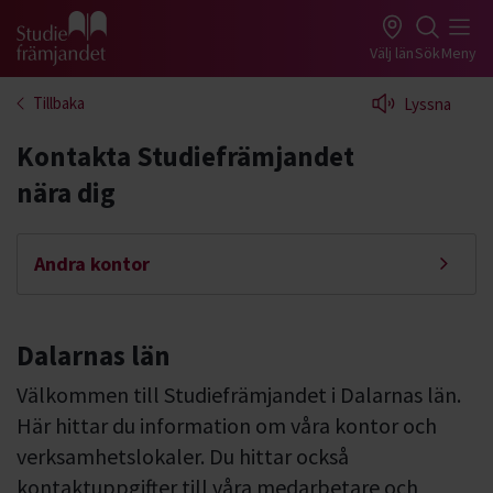
Gå till studiefrämjandets startsida
Välj län
Sök
Meny
Tillbaka
Lyssna
Kontakta Studiefrämjandet
nära dig
Andra kontor
Dalarnas län
Välkommen till Studiefrämjandet i Dalarnas län.
Här hittar du information om våra kontor och
verksamhetslokaler. Du hittar också
kontaktuppgifter till våra medarbetare och