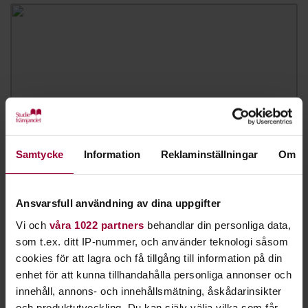
Samtycke
Information
Reklaminställningar
Om
Ansvarsfull användning av dina uppgifter
Aleksandar Prodanovic
Vi och
våra 1022 partners
behandlar din personliga data,
som t.ex. ditt IP-nummer, och använder teknologi såsom
Folkbildningsutvecklare Tillgänglighet & Jämlikhet
cookies för att lagra och få tillgång till information på din
Skicka e-post
016-15 93 31
enhet för att kunna tillhandahålla personliga annonser och
innehåll, annons- och innehållsmätning, åskådarinsikter
och produktutveckling. Du kan själv välja vilka som får