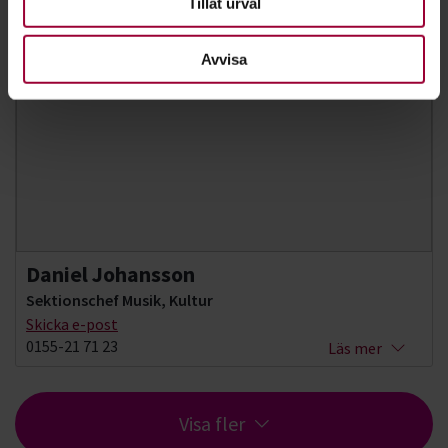
Tillåt urval
Avvisa
Daniel Johansson
Sektionschef Musik, Kultur
Skicka e-post
0155-21 71 23
Läs mer
Visa fler