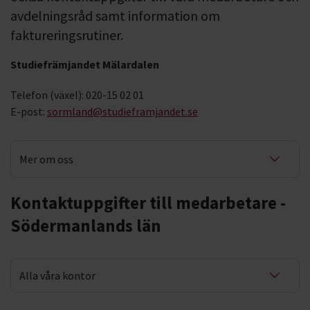
avdelningsråd samt information om
faktureringsrutiner.
Studiefrämjandet Mälardalen
Telefon (växel): 020-15 02 01
E-post:
sormland@studieframjandet.se
Mer om oss
Våra kontor
Kontaktuppgifter till medarbetare -
Södermanlands län
Verksamhetslokaler
Avdelningsråd
Alla våra kontor
Fakturering