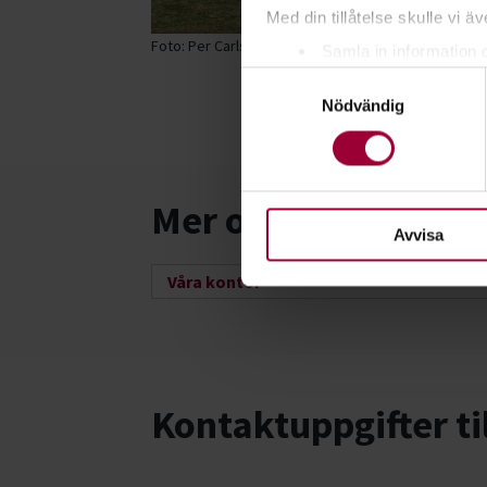
Med din tillåtelse skulle vi äve
Foto: Per Carlsson
Samla in information 
Samtyckesval
Identifiera din enhet 
Nödvändig
Ta reda på mer om hur dina pe
eller dra tillbaka ditt samtyc
För att du ska få en så bra 
Mer om oss
nödvändiga för att webbplats
Avvisa
Våra kontor
Kontaktuppgifter ti