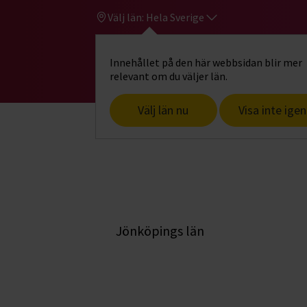
Välj län:
Hela Sverige
Innehållet på den här webbsidan blir mer
Hi
Gå till studiefrämjandets startsid
relevant om du väljer län.
Välj län nu
Visa inte igen
Kontakta Stu
Jönköpings län