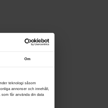
Om
änder teknologi såsom
rsonliga annonser och innehåll,
a som får använda din data