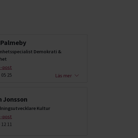
 Palmeby
mhetsspecialist Demokrati &
het
e-post
 05 25
Läs mer
n Jonsson
dningsutvecklare Kultur
e-post
 12 11