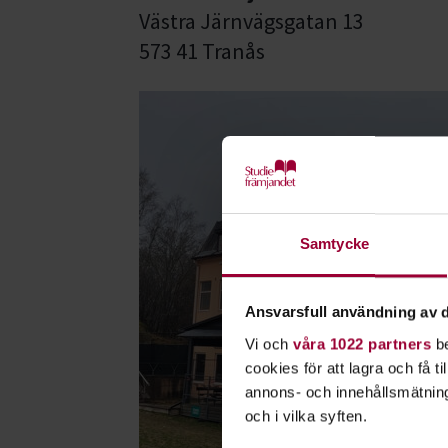
Västra Järnvägsgatan 13
573 41 Tranås
Samtycke
Ansvarsfull användning av d
Vi och
våra 1022 partners
be
cookies för att lagra och få t
annons- och innehållsmätning
och i vilka syften.