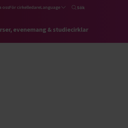
a oss
För cirkelledare
Language
Sök
rser, evenemang & studiecirklar
 dig