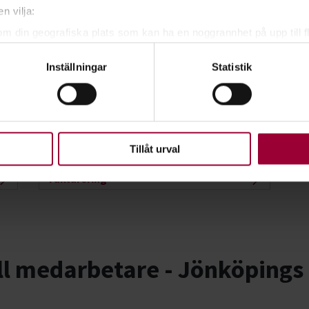
n vilja:
om din geografiska plats som kan ha en noggrannhet på upp till f
genom att aktivt skanna den för specifika kännetecken (fingeravt
Inställningar
Statistik
rsonliga uppgifter behandlas och ställ in dina preferenser i
deta
ke när som helst från cookie-förklaringen.
upplevelse som möjligt använder vi kakor (cookies) på vår webbpl
en ska fungera. Andra är valbara.
Tillåt urval
Fakturering
ll medarbetare - Jönköpings 