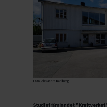
Foto: Alexandra Dahlberg
Studiefrämjandet "Kraftverket"