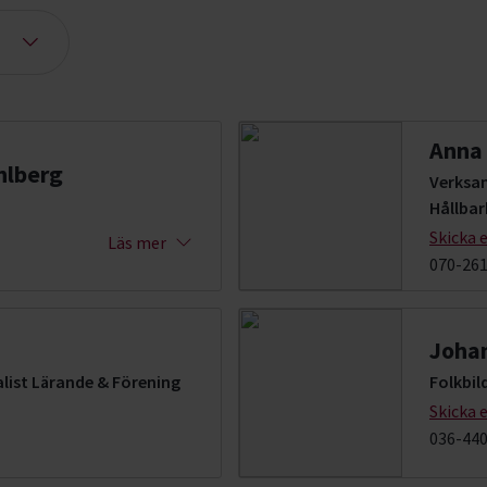
Anna
hlberg
Verksa
Hållbar
Skicka 
Läs mer
070-261
Joha
list Lärande & Förening
Folkbil
Skicka 
036-440