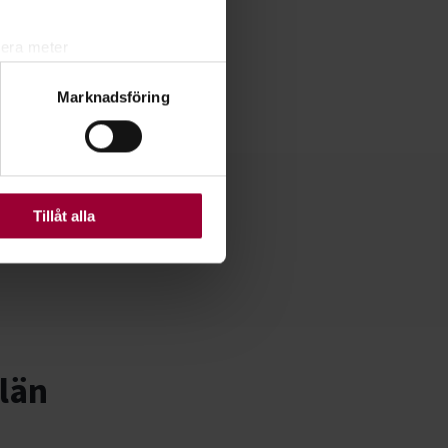
lera meter
ryck)
Marknadsföring
ljsektionen
. Du kan ändra
ats. Vissa kakor är
Tillåt alla
län