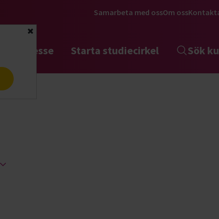
Samarbeta med oss
Om oss
Kontakt
Stäng
tta intresse
Starta studiecirkel
Sök ku
a
diefrämjandet nära