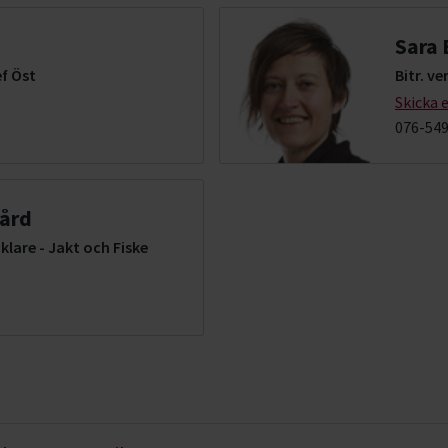
Sara 
f Öst
Bitr. v
Skicka 
076-549
ård
klare - Jakt och Fiske