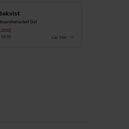
Bokvist
erksamhetschef Öst
e-post
 09 05
Läs mer