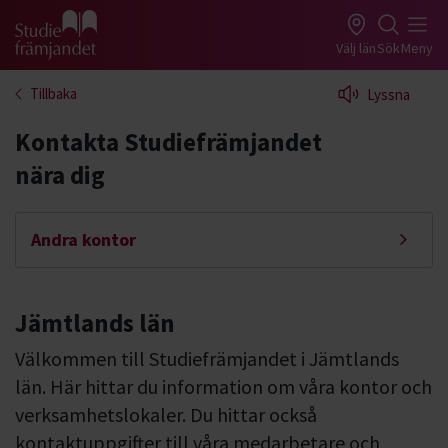
Gå till studiefrämjandets startsida
Välj län
Sök
Meny
Tillbaka
Lyssna
Kontakta Studiefrämjandet
nära dig
Andra kontor
Jämtlands län
Välkommen till Studiefrämjandet i Jämtlands
län. Här hittar du information om våra kontor och
verksamhetslokaler. Du hittar också
kontaktuppgifter till våra medarbetare och