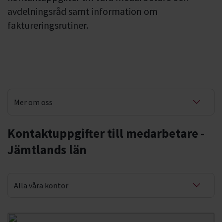
avdelningsråd samt information om
faktureringsrutiner.
Mer om oss
Våra kontor
Kontaktuppgifter till medarbetare -
Jämtlands län
Fakturering
Alla våra kontor