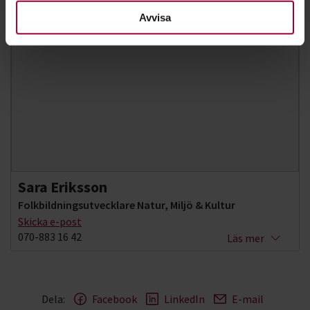
Avvisa
Sara Eriksson
Folkbildningsutvecklare Natur, Miljö & Kultur
Skicka e-post
070-883 16 42
Läs mer
Dela:
Facebook
LinkedIn
E-mail