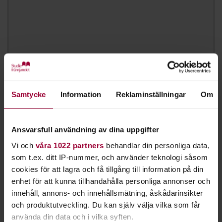
Samtycke
Information
Reklaminställningar
Om
Ansvarsfull användning av dina uppgifter
Vi och
våra 1022 partners
behandlar din personliga data,
Anna Forssell
som t.ex. ditt IP-nummer, och använder teknologi såsom
Biträdande Verksamhetschef Norr
cookies för att lagra och få tillgång till information på din
Skicka e-post
enhet för att kunna tillhandahålla personliga annonser och
070-619 63 33
innehåll, annons- och innehållsmätning, åskådarinsikter
och produktutveckling. Du kan själv välja vilka som får
använda din data och i vilka syften.