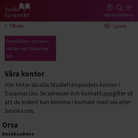
Gå till studiefrämjandets startsida
Välj län
Sök
Meny
Tillbaka
Lyssna
Innehållet i artikeln
riktas mot Dalarnas
län
Våra kontor
Här hittar du alla Studiefrämjandets kontor i
Dalarnas län. Se adresser och kontaktuppgifter så
att du enkelt kan komma i kontakt med oss eller
besöka oss.
Orsa
Besöksadress