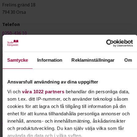
Frelins gränd 18
794 30 Orsa
Telefon
0250-436 10
E-post
dalarna@studieframjandet.se
Samtycke
Information
Reklaminställningar
Om
Insjön
Ansvarsfull användning av dina uppgifter
Besöksadress
Vi och
våra 1022 partners
behandlar din personliga data,
Insjövägen 13
som t.ex. ditt IP-nummer, och använder teknologi såsom
793 41 Insjön
cookies för att lagra och få tillgång till information på din
enhet för att kunna tillhandahålla personliga annonser och
Telefon
innehåll, annons- och innehållsmätning, åskådarinsikter
0247-131 35
och produktutveckling. Du kan själv välja vilka som får
E-post
använda din data och i vilka syften.