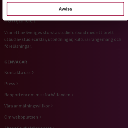
Gå till studiefrämjandets startsida
Avvisa
Vi är ett av Sveriges största studieförbund med ett brett
utbud av studiecirklar, utbildningar, kulturarrangemang och
föreläsningar.
GENVÄGAR
Kontakta oss
Press
Rapportera om missförhållanden
Våra anmälningsvillkor
Om webbplatsen