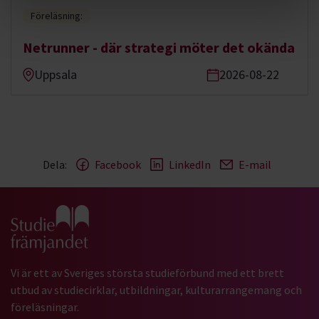
Föreläsning:
Netrunner - där strategi möter det okända
Uppsala
2026-08-22
Dela:
Facebook
LinkedIn
E-mail
Gå till studiefrämjandets startsida
Vi är ett av Sveriges största studieförbund med ett brett
utbud av studiecirklar, utbildningar, kulturarrangemang och
föreläsningar.