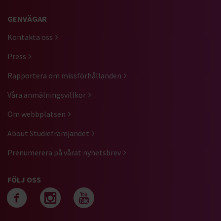
GENVÄGAR
Kontakta oss
Press
Rapportera om missförhållanden
Våra anmälningsvillkor
Om webbplatsen
About Studiefrämjandet
Prenumerera på vårat nyhetsbrev
FÖLJ OSS
Följ oss på facebook
Följ oss på instagra
Följ oss på yout