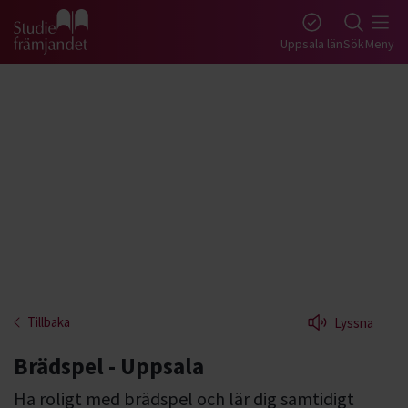
Gå till studiefrämjandets startsida
Uppsala län
Sök
Meny
Tillbaka
Lyssna
Brädspel - Uppsala
Ha roligt med brädspel och lär dig samtidigt