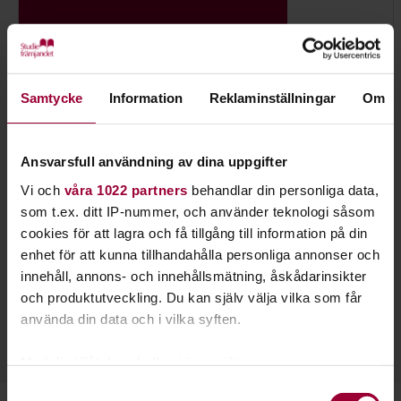
Samtycke
Information
Reklaminställningar
Om
Ansvarsfull användning av dina uppgifter
Vi och
våra 1022 partners
behandlar din personliga data,
som t.ex. ditt IP-nummer, och använder teknologi såsom
cookies för att lagra och få tillgång till information på din
enhet för att kunna tillhandahålla personliga annonser och
Martin Andersson
innehåll, annons- och innehållsmätning, åskådarinsikter
Folkbildningsutvecklare Kultur
och produktutveckling. Du kan själv välja vilka som får
Skicka e-post
använda din data och i vilka syften.
018-19 46 28
Med din tillåtelse skulle vi även vilja:
Samla in information om din geografiska plats
Samtyckesval