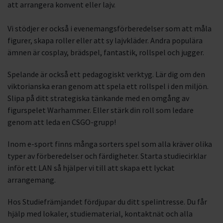
att arrangera konvent eller lajv.
LAN
Vi stödjer er också i evenemangsförberedelser som att måla
figurer, skapa roller eller att sy lajvkläder. Andra populära
ämnen är cosplay, brädspel, fantastik, rollspel och jugger.
Spelande är också ett pedagogiskt verktyg. Lär dig om den
viktorianska eran genom att spela ett rollspel i den miljön.
Slipa på ditt strategiska tänkande med en omgång av
figurspelet Warhammer. Eller stärk din roll som ledare
genom att leda en CSGO-grupp!
Inom e-sport finns många sorters spel som alla kräver olika
typer av förberedelser och färdigheter. Starta studiecirklar
inför ett LAN så hjälper vi till att skapa ett lyckat
arrangemang.
Hos Studiefrämjandet fördjupar du ditt spelintresse. Du får
hjälp med lokaler, studiematerial, kontaktnät och alla