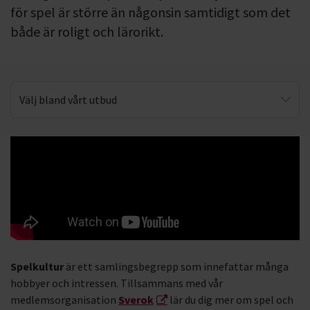
för spel är större än någonsin samtidigt som det
både är roligt och lärorikt.
Välj bland vårt utbud
Brädspel
Cosplay
Lajv
Rollspel
Fantastik
Spelkultur
är ett samlingsbegrepp som innefattar många
Figurmålning
hobbyer och intressen. Tillsammans med vår
medlemsorganisation
Sverok
lär du dig mer om spel och
Jugger