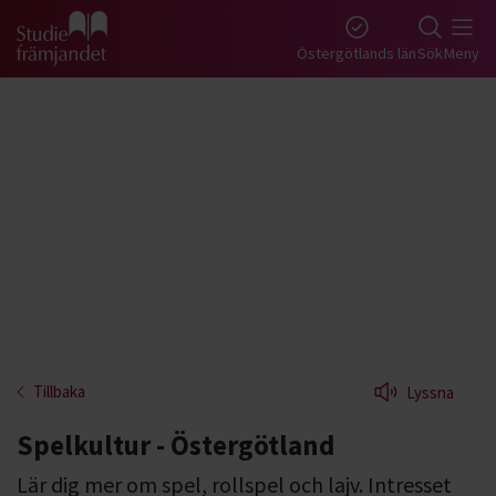
Gå till studiefrämjandets startsida
Östergötlands län
Sök
Meny
Tillbaka
Lyssna
Spelkultur - Östergötland
Lär dig mer om spel, rollspel och lajv. Intresset