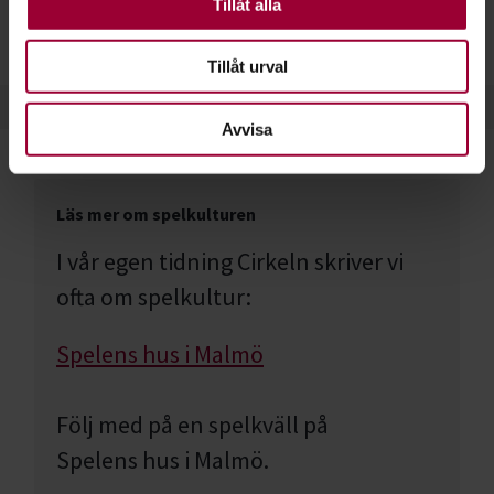
Northern Light, Sverok
Tillåt alla
Tillåt urval
Avvisa
Läs mer om spelkulturen
I vår egen tidning Cirkeln skriver vi
ofta om spelkultur:
Spelens hus i Malmö
Följ med på en spelkväll på
Spelens hus i Malmö.