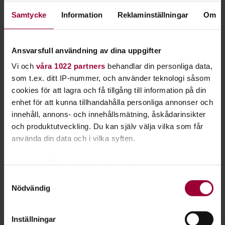
spela tillsammans. Här hittar du nya spännande
Samtycke
Information
Reklaminställningar
Om
nätverk och roliga aktiviteter.
Ett
LAN
går ut på att flera personer träffas, kopplar ihop sina
Ansvarsfull användning av dina uppgifter
datorer i ett lokalt nätverk och spelar spel tillsammans.
Vi och
våra 1022 partners
behandlar din personliga data,
Storleken på ett LAN kan variera från ett fåtal till flera tusen
som t.ex. ditt IP-nummer, och använder teknologi såsom
deltagare. Under ett LAN är det också vanligt att man
cookies för att lagra och få tillgång till information på din
arrangerar tävlingar.
enhet för att kunna tillhandahålla personliga annonser och
Ett LAN kan arrangeras på många olika sätt. Det finns inga
innehåll, annons- och innehållsmätning, åskådarinsikter
begränsningar för vilka spel som får spelas. Gamla som nya
och produktutveckling. Du kan själv välja vilka som får
spel i alla genrer förekommer.
använda din data och i vilka syften.
Spelandet varvas ofta med andra aktiviteter som deltagarna
Med din tillåtelse skulle vi även vilja:
gör tillsammans och som inte har något med själva
Samla in information om din geografiska plats
Samtyckesval
spelandet att göra.
Nödvändig
som kan ha en noggrannhet på upp till flera meter
Identifiera din enhet genom att aktivt skanna den
för specifika kännetecken (fingeravtryck)
Inställningar