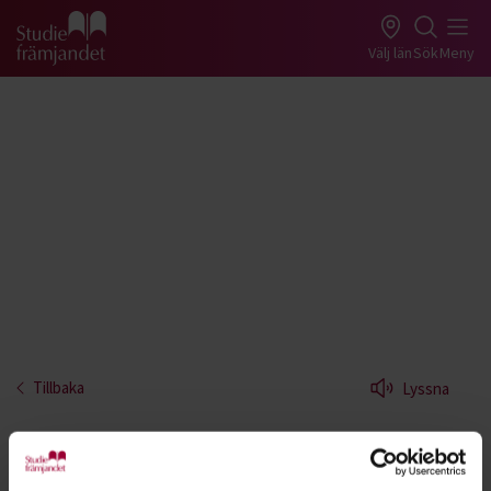
Gå till studiefrämjandets startsida
Välj län
Sök
Meny
Tillbaka
Lyssna
LAN
Koppla ihop dig med vänner och datorer och