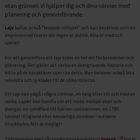
utan gränser. Vi hjälper dig och dina vänner med
planering och genomförande.
Lajv
kallas också "levande rollspel" och kan beskrivas som en
improviserad teater där ingen är publik. Alla är med och
spelar!
För att genomföra ett lajv krävs en hel del förberedelser och
planering. Det gäller att skriva en övergripande historia och
hitta på de karaktärer som ska delta. Man behöver också leta
rekvisita och sy kläder till de olika rollerna.
Ett lajv kan pågå i några timmar, en helg eller till och med en
vecka. Lajvet kan handla om ett möte mellan alver och
dvärgar, en rymdfärd till fjärran civilisationer, en 1700-
talsbal i England eller besvärliga zombies i nutidens
Stockholm. Allt är möjligt!
Tillsammans med vår medlemsorganisation
Sverok
har vi