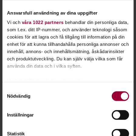
Läs mer om att starta studiecirkel
Ansvarsfull användning av dina uppgifter
Vi och
våra 1022 partners
behandlar din personliga data,
som t.ex. ditt IP-nummer, och använder teknologi såsom
Nästa steg
cookies för att lagra och få tillgång till information på din
enhet för att kunna tillhandahålla personliga annonser och
innehåll, annons- och innehållsmätning, åskådarinsikter
och produktutveckling. Du kan själv välja vilka som får
använda din data och i vilka syften.
Se våra kurser, evenemang och studiecirklar inom
Lajv
Med din tillåtelse skulle vi även vilja:
Samla in information om din geografiska plats
Samtyckesval
Nödvändig
som kan ha en noggrannhet på upp till flera meter
Identifiera din enhet genom att aktivt skanna den
Öppen verksamhet:
för specifika kännetecken (fingeravtryck)
Inställningar
Ta reda på mer om hur dina personliga uppgifter
Go:Night - En vampyrlajvkampanj -
behandlas och ställ in dina preferenser i
detaljsektionen
.
septemberlajvet
Statistik
Du kan ändra eller dra tillbaka ditt samtycke när som