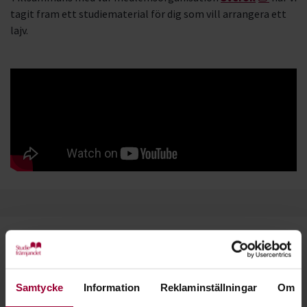
tagit fram ett studiematerial för dig som vill arrangera ett
lajv.
Starta en studiecirkel!
Lär dig tillsammans med andra genom att starta en
Samtycke
Information
Reklaminställningar
Om
studiecirkel hos Studiefrämjandet.