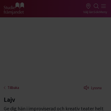
Gå till studiefrämjandets startsida
Välj län
Sök
Meny
Tillbaka
Lyssna
Lajv
Ge dig hän i improviserad och kreativ teater helt