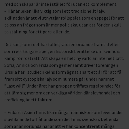
med och skapar är inte i stället för utan ett komplement.
– Här är leken lika viktig som i ett traditionellt lajv,
skillnaden är att vi utnyttjar rollspelet som en spegel för att
ta oss an frågor som är mer politiska, utan att för den skull
ta ställning för ett parti eller idé.
Det kan, som i det här fallet, vara en oroande framtid eller
som i ett tidigare spel, en historisk berättelse om kvinnors
kamp för rösträtt. Att skapa en helt ny värld är inte helt lätt.
Sofia, Annica och Frida som gemensamt driver föreningen
Ursula har i studiecirkelns form ägnat snart ett år för att få
fram sitt dystopiska lajv som numera går under namnet
”Last will”. Under året har gruppen träffats regelbundet för
att lära sig mer om den verkliga världen där slavhandel och
trafficking är ett faktum.
– Enbart i Asien finns lika många människor som lever under
slavliknande förhållande som det finns svenskar. Det enda
som är annorlunda här är att vi har koncentrerat många