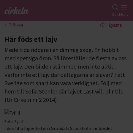
Gå till studiefrämjandets startsida
Sök
Meny
Tillbaka
Lyssna
Här föds ett lajv
Medeltida riddare i en dimmig skog. En hobbit
med spetsiga öron. Så föreställer de flesta av oss
ett lajv. Den bilden stämmer, men inte alltid.
Varför inte ett lajv där deltagarna är slavar? I ett
Sverige som snart kan vara verklighet. Följ med
hem till Sofia Stenler där lajvet Last will blir till.
(Ur Cirkeln nr 2 2014)
Foto:
Fyll i!
I den lilla lägenheten i Gröndal i Stockholm är bordet