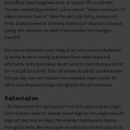
översållat med färgglada post-it-lappar. På en står det
”kämpe med drogproblem”, på en annan ”läkare med lust till
någon annans hustru”. Runt bordet står Sofia, Annica och
Frida. Diskussionen är intensiv, lusten och viljan att skapa är
tydlig. Det lajv som nu växer fram handlar om Sveriges
framtid.
Den stora skillnaden mot i dag är att alla sociala skyddsnät
är borta. Är du en vanlig arbetare finns oftast bara två
alternativ. Antingen väljer du att vara fri men utan garantier
för mat på din tallrik. Eller så skriver du på ett slavkontrakt.
Det ger dig mat och husrum men absolut inget annat. Du
offrar alla dina personliga rättigheter för att överleva.
Rajtantajtan
– De flesta tror att lajv bara är troll och rajtantajtan, säger
Sofia Stenler med ett leende. Samtidigt är hon noga med att
säga att det inte är något fel med de traditionella lajven.
Hon gillar dem, den nya typen av rollspel som hon just nu är