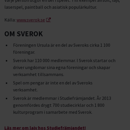
Varje person utgör en del i spelet. Till exempel airsoft, lajv,
laserspel, paintball och asiatisk populärkultur.
Källa:
www.sverok.se
OM SVEROK
Föreningen Ursula är en del av Sveroks cirka 1 100
föreningar.
Sverok har 110 000 medlemmar. I Sverok startar och
driver ungdomar sina egna föreningar och skapar
verksamhet tillsammans.
Spel om pengar är inte en del av Sveroks
verksamhet.
Sverok är medlemmar i Studiefrämjandet. År 2013
genomfördes drygt 700 studiecirklar och 1 800
kulturprogram i samarbete med Sverok.
Läs mer om lajv hos Studiefrämjandet!