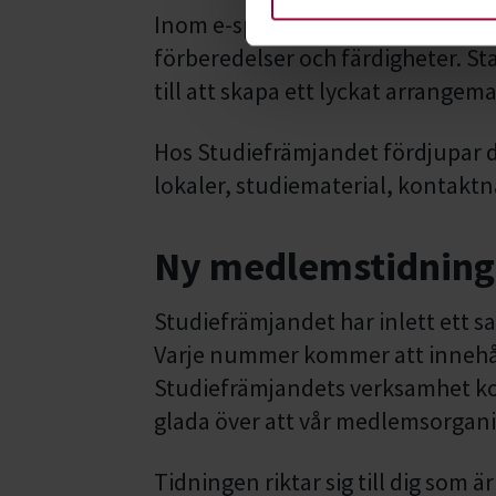
Inom e-sport finns många sorters 
förberedelser och färdigheter. Star
till att skapa ett lyckat arrangem
Hos Studiefrämjandet fördjupar du
lokaler, studiematerial, kontaktnä
Ny medlemstidning:
Studiefrämjandet har inlett ett
Varje nummer kommer att innehål
Studiefrämjandets verksamhet kopp
glada över att vår medlemsorgani
Tidningen riktar sig till dig som är