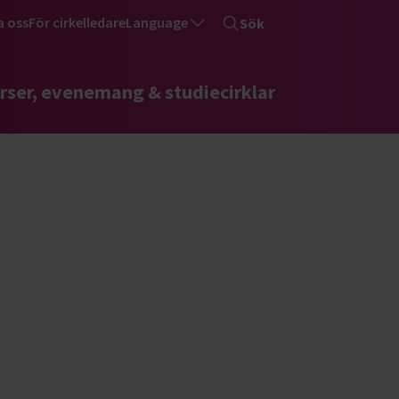
a oss
För cirkelledare
Language
Sök
rser, evenemang & studiecirklar