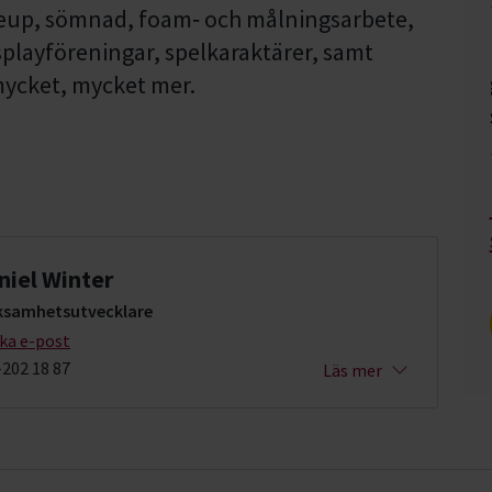
eup, sömnad, foam‑ och målningsarbete,
osplayföreningar, spelkaraktärer, samt
 mycket, mycket mer.
niel Winter
ksamhetsutvecklare
cka e-post
-202 18 87
Läs mer