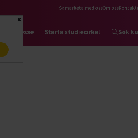
Samarbeta med oss
Om oss
Kontakt
Stäng
tta intresse
Starta studiecirkel
Sök ku
a