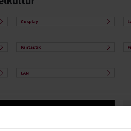
elkultur
Cosplay
L
Fantastik
F
LAN