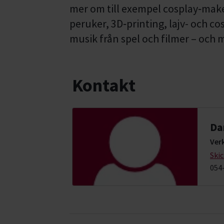
mer om till exempel cosplay‑mak
peruker, 3D‑printing, lajv- och c
musik från spel och filmer – och
Kontakt
Da
Ver
Ski
054