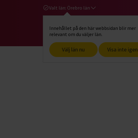
Valt län:
Örebro län
Innehållet på den här webbsidan blir mer
Hi
Gå till studiefrämjandets startsid
relevant om du väljer län.
Välj län nu
Visa inte igen