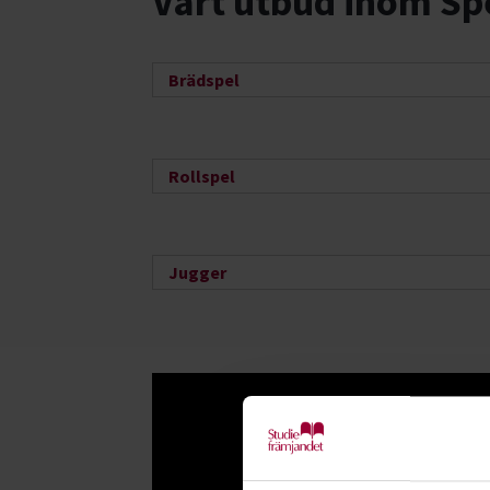
Vårt utbud inom Sp
Brädspel
Rollspel
Jugger