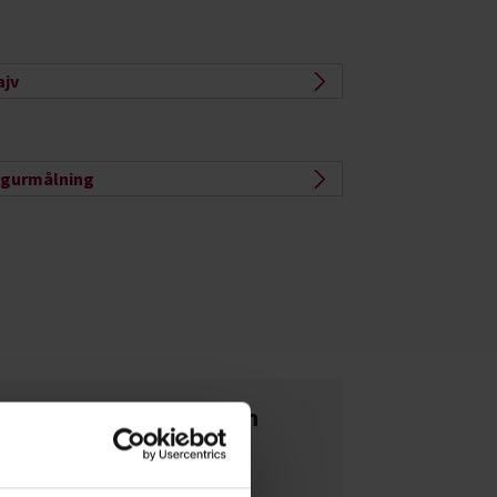
ajv
igurmålning
Läs mer om spelkulturen
I vår egen tidning Cirkeln