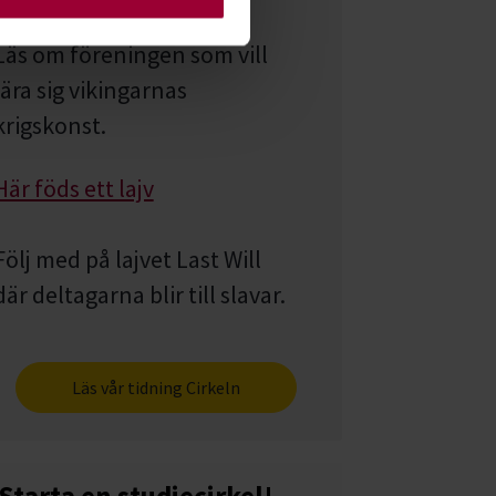
Läs om föreningen som vill
lära sig vikingarnas
krigskonst.
Här föds ett lajv
Följ med på lajvet Last Will
där deltagarna blir till slavar.
Läs vår tidning Cirkeln