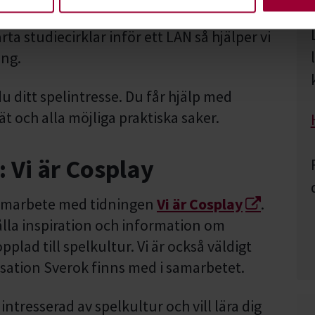
spel som alla kräver olika typer av
ta studiecirklar inför ett LAN så hjälper vi
ang.
 ditt spelintresse. Du får hjälp med
t och alla möjliga praktiska saker.
 Vi är Cosplay
 samarbete med tidningen
Vi är Cosplay
.
la inspiration och information om
lad till spelkultur. Vi är också väldigt
sation Sverok finns med i samarbetet.
 intresserad av spelkultur och vill lära dig