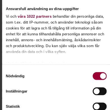
Telefon
Ansvarsfull användning av dina uppgifter
0581-166 06
Vi och
våra 1022 partners
behandlar din personliga data,
som t.ex. ditt IP-nummer, och använder teknologi såsom
E-post
cookies för att lagra och få tillgång till information på din
orebro@studieframjandet.se
enhet för att kunna tillhandahålla personliga annonser och
Studiefrämjandets kontor är också ett allaktivitetshus som
innehåll, annons- och innehållsmätning, åskådarinsikter
heter Kultur- och Musikhuset Hillstreet. Huset är beläget i
och produktutveckling. Du kan själv välja vilka som får
centrala Lindesberg och drivs av Studiefrämjandet. Det finns
använda din data och i vilka syften.
bland annat möjlighet att hyra en replokal, spela in i studio,
sända radio, uppträda och arrangera.
Med din tillåtelse skulle vi även vilja:
Samla in information om din geografiska plats som
Samtyckesval
Nödvändig
kan ha en noggrannhet på upp till flera meter
Nora
Identifiera din enhet genom att aktivt skanna den
för specifika kännetecken (fingeravtryck)
Besöksadress
Inställningar
Ta reda på mer om hur dina personliga uppgifter behandlas
Älvstorpsvägen 11
och ställ in dina preferenser i
detaljsektionen
. Du kan
713 30 Nora
Statistik
ändra eller dra tillbaka ditt samtycke när som helst från