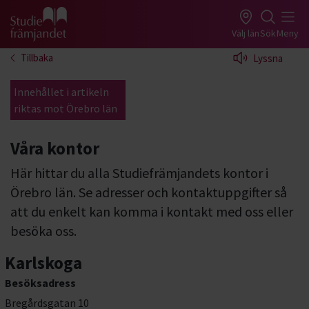
Gå till studiefrämjandets startsida
Välj län
Sök
Meny
Tillbaka
Lyssna
Innehållet i artikeln
riktas mot Örebro län
Våra kontor
Här hittar du alla Studiefrämjandets kontor i
Örebro län. Se adresser och kontaktuppgifter så
att du enkelt kan komma i kontakt med oss eller
besöka oss.
Karlskoga
Besöksadress
Bregårdsgatan 10