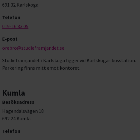
691 32 Karlskoga
Telefon
019-16 83 05
E-post
orebro@studieframjandet.se
Studiefrämjandet i Karlskoga ligger vid Karlskogas busstation.
Parkering finns mitt emot kontoret.
Kumla
Besöksadress
Hagendalsvägen 18
692 24 Kumla
Telefon