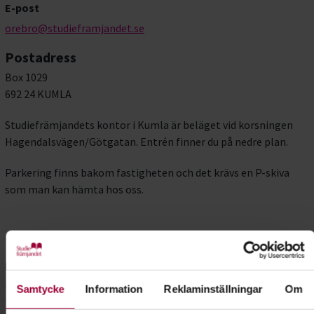
E-post
orebro@studieframjandet.se
Postadress
Box 1029
692 24 KUMLA
Studiefrämjandets kontor i Kumla är beläget vid korsningen
Hagendalsvägen/Götgatan. Entrén finner du på nedre plan.
Parkering finns bakom fastigheten och det krävs en P-skiva
som man kan hämta hos oss.
Lindesberg
Besöksadress
Kullgatan 1
Samtycke
Information
Reklaminställningar
Om
711 31 Lindesberg