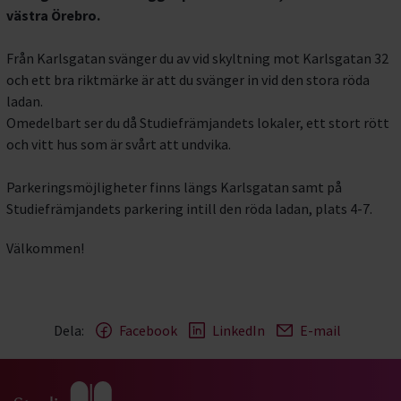
västra Örebro.
Från Karlsgatan svänger du av vid skyltning mot Karlsgatan 32
och ett bra riktmärke är att du svänger in vid den stora röda
ladan.
Omedelbart ser du då Studiefrämjandets lokaler, ett stort rött
och vitt hus som är svårt att undvika.
Parkeringsmöjligheter finns längs Karlsgatan samt på
Studiefrämjandets parkering intill den röda ladan, plats 4-7.
Välkommen!
Dela:
Facebook
LinkedIn
E-mail
Gå till studiefrämjandets startsida