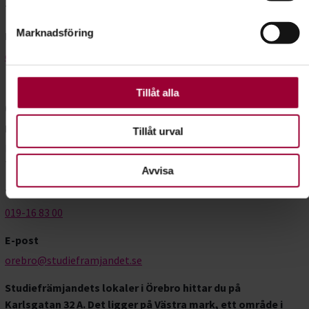
cookie-förklaringen.
Telefon
Marknadsföring
E-post
För att du ska få en så bra upplevelse som möjligt
orebro@studieframjandet.se
använder vi kakor (cookies) på vår webbplats. Vissa
kakor är nödvändiga för att webbplatsen ska fungera.
Andra är valbara.
Tillåt alla
Örebro
Besöksadress
Tillåt urval
Karlsgatan 32a, BV
703 41 Örebro
Avvisa
Telefon
019-16 83 00
E-post
orebro@studieframjandet.se
Studiefrämjandets lokaler i Örebro hittar du på
Karlsgatan 32 A.
Det ligger på Västra mark, ett område i