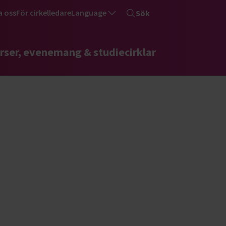
a oss
För cirkelledare
Language
Sök
rser, evenemang & studiecirklar