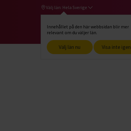
Välj län:
Hela Sverige
Innehållet på den här webbsidan blir mer
Hi
Gå till studiefrämjandets startsid
relevant om du väljer län.
Välj län nu
Visa inte igen