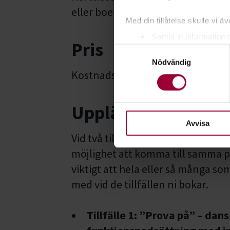
eller boendestöd.
Med din tillåtelse skulle vi äve
Samla in information 
Pris
Samtyckesval
Identifiera din enhet 
Nödvändig
Ta reda på mer om hur dina pe
Kostnadsfritt
eller dra tillbaka ditt samtyc
För att du ska få en så bra 
Upplägg
nödvändiga för att webbplats
Avvisa
Vid två tillfällen kommer vi ut till
möjlighet att komma till samma pl
viktigt att hela eller så många so
med vid de tillfällen ni bokar.
Tillfälle 1: ”Prova på” – dan