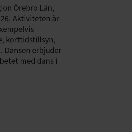
ion Örebro Län,
026. Aktiviteten är
exempelvis
 korttidstillsyn,
d. Dansen erbjuder
arbetet med dans i