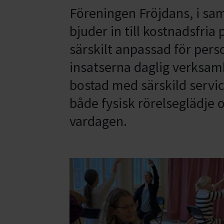
Föreningen Fröjdans, i s
bjuder in till kostnadsfria 
särskilt anpassad för per
insatserna daglig verksamh
bostad med särskild servic
både fysisk rörelseglädje 
vardagen.