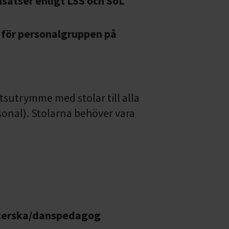
satser enligt LSS och SoL
s för personalgruppen på
utrymme med stolar till alla
sonal). Stolarna behöver vara
öterska/danspedagog