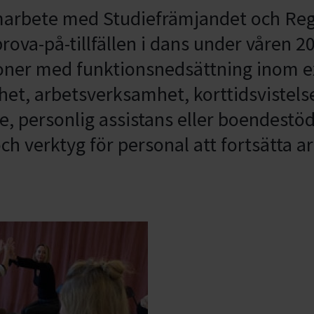
amarbete med Studiefrämjandet och Reg
prova-på-tillfällen i dans under våren 2
soner med funktionsnedsättning inom 
et, arbetsverksamhet, korttidsvistelse,
e, personlig assistans eller boendestö
och verktyg för personal att fortsätta 