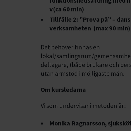
funktionsnedsättning med in
v(ca 60 min)
Tillfälle 2: ”Prova på” – dan
verksamheten (max 90 min)
Det behöver finnas en
lokal/samlingsrum/gemensamhets
deltagare, (både brukare och per
utan armstöd i möjligaste mån.
Om kursledarna
Vi som undervisar i metoden är:
Monika Ragnarsson, sjuksk