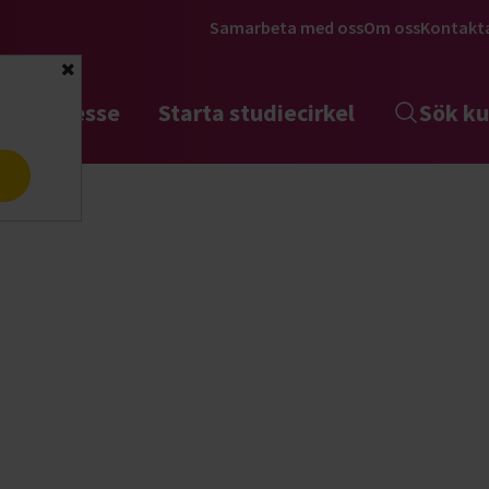
Samarbeta med oss
Om oss
Kontakt
Stäng
tta intresse
Starta studiecirkel
Sök ku
a