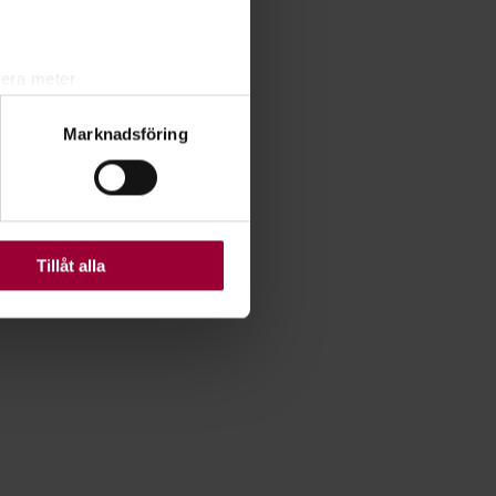
lera meter
ryck)
Marknadsföring
ljsektionen
. Du kan ändra
ats. Vissa kakor är
Tillåt alla