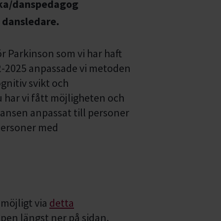
ska/danspedagog
 dansledare.
ör Parkinson som vi har haft
22-2025 anpassade vi metoden
nitiv svikt och
har vi fått möjligheten och
ansen anpassat till personer
personer med
 möjligt via
detta
pen längst ner på sidan.