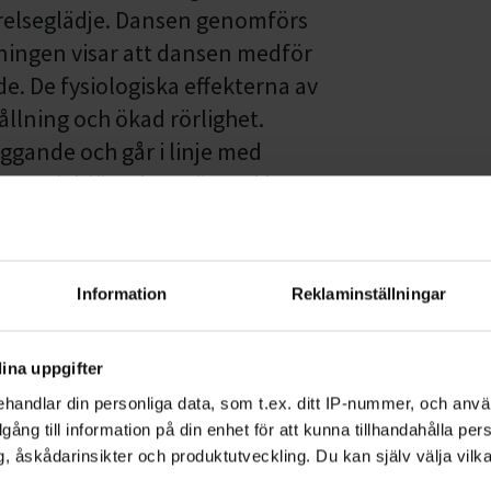
örelseglädje. Dansen genomförs
ningen visar att dansen medför
. De fysiologiska effekterna av
ållning och ökad rörlighet.
gande och går i linje med
ny Socialtjänstlag. Därmed kan
r enligt LSS och SoL för att
ån individuella behov och i linje
Information
Reklaminställningar
ina uppgifter
handlar din personliga data, som t.ex. ditt IP-nummer, och anv
a insatser såsom exempelvis
illgång till information på din enhet för att kunna tillhandahålla pe
het, Korttidsvistelse,
, åskådarinsikter och produktutveckling. Du kan själv välja vilk
ld service, personlig assistans