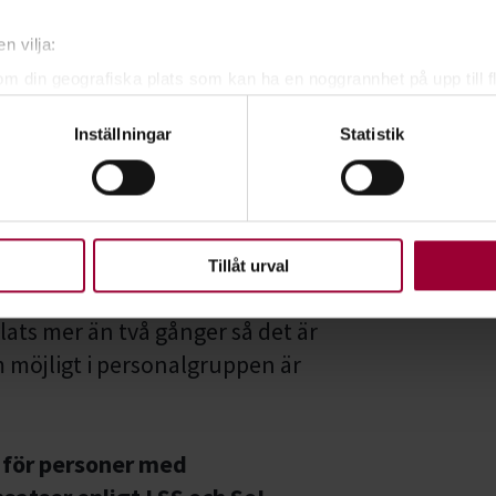
n vilja:
om din geografiska plats som kan ha en noggrannhet på upp till f
genom att aktivt skanna den för specifika kännetecken (fingeravt
Inställningar
Statistik
rsonliga uppgifter behandlas och ställ in dina preferenser i
deta
ke när som helst från cookie-förklaringen.
upplevelse som möjligt använder vi kakor (cookies) på vår webbpl
en ska fungera. Andra är valbara.
Tillåt urval
 er verksamhet. Vi har inte
ats mer än två gånger så det är
m möjligt i personalgruppen är
s för personer med