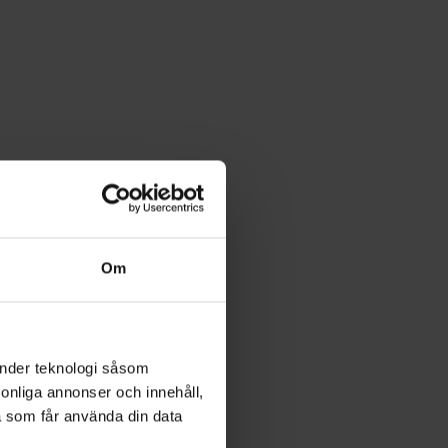
Om
änder teknologi såsom
rsonliga annonser och innehåll,
a som får använda din data