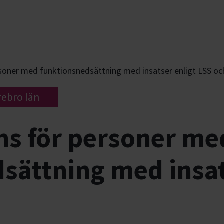
rsoner med funktionsnedsättning med insatser enligt LSS oc
rebro län
ns för personer me
sättning med insat