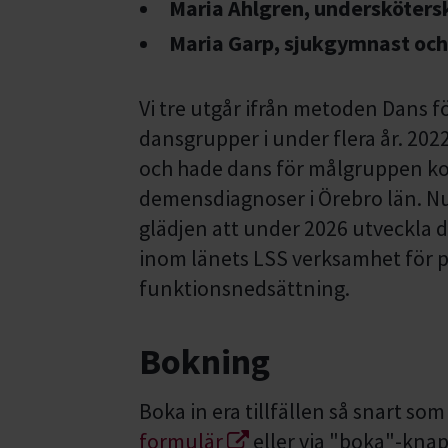
Maria Ahlgren, undersköter
Maria Garp, sjukgymnast och
Vi tre utgår ifrån metoden Dans f
dansgrupper i under flera år. 20
och hade dans för målgruppen kog
demensdiagnoser i Örebro län. Nu 
glädjen att under 2026 utveckla d
inom länets LSS verksamhet för 
funktionsnedsättning.
Bokning
Boka in era tillfällen så snart som
formulär
eller via "boka"-knap