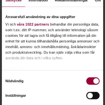
Samtycke
Information
Reklaminställningar
Om
Utöver de sex studiecirklarna för föräldrar i ett nytt land, har
vi ytterligare tre cirklar som vänder sig direkt till
asylsökande. Frågeställningarna i dessa studiecirklar är
Ansvarsfull användning av dina uppgifter
översatta till dari, tigrinja, arabiska och engelska.
Vi och
våra 1022 partners
behandlar din personliga data,
som t.ex. ditt IP-nummer, och använder teknologi såsom
Vi har också tre fördjupningscirklar som handlar om att
cookies för att lagra och få tillgång till information på din
vänta och föda barn i Sverige. Där pratar vi också om barn
enhet för att kunna tillhandahålla personliga annonser och
med särskilda behov samt hur vi i Sverige ser på flickor och
innehåll, annons- och innehållsmätning, åskådarinsikter
pojkar.
och produktutveckling. Du kan själv välja vilka som får
använda din data och i vilka syften.
Följ med till Älskade barn i Enköping
Med din tillåtelse skulle vi även vilja:
Samla in information om din geografiska plats
Samtyckesval
Nödvändig
som kan ha en noggrannhet på upp till flera meter
Identifiera din enhet genom att aktivt skanna den
för specifika kännetecken (fingeravtryck)
Inställningar
Ta reda på mer om hur dina personliga uppgifter
behandlas och ställ in dina preferenser i
detaljsektionen
.