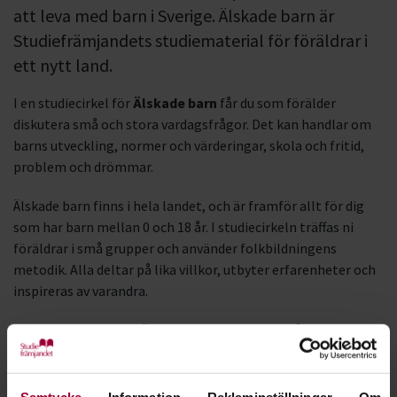
att leva med barn i Sverige. Älskade barn är
Studiefrämjandets studiematerial för föräldrar i
ett nytt land.
I en studiecirkel för
Älskade barn
får du som förälder
diskutera små och stora vardagsfrågor. Det kan handlar om
barns utveckling, normer och värderingar, skola och fritid,
problem och drömmar.
Älskade barn finns i hela landet, och är framför allt för dig
som har barn mellan 0 och 18 år. I studiecirkeln träffas ni
föräldrar i små grupper och använder folkbildningens
metodik. Alla deltar på lika villkor, utbyter erfarenheter och
inspireras av varandra.
Studiematerialet för Älskade barn är baserat på
FN:s
barnkonvention
. Frågeställningarna i studiecirklarna finns
översatta till somaliska och arabiska.