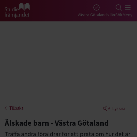
Gå till studiefrämjandets startsida
Västra Götalands län
Sök
Meny
Tillbaka
Lyssna
Älskade barn - Västra Götaland
Träffa andra föräldrar för att prata om hur det är