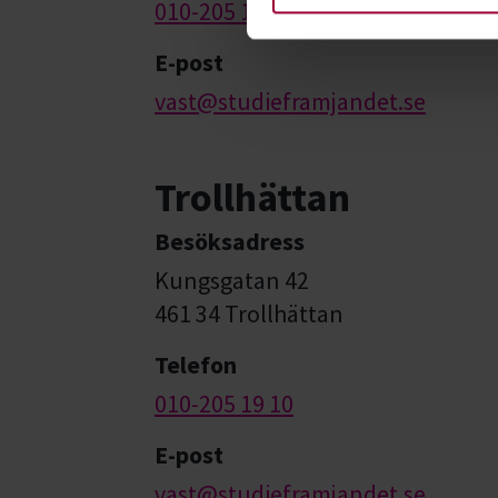
010-205 19 10
E-post
vast@studieframjandet.se
Trollhättan
Besöksadress
Kungsgatan 42
461 34 Trollhättan
Telefon
010-205 19 10
E-post
vast@studieframjandet.se