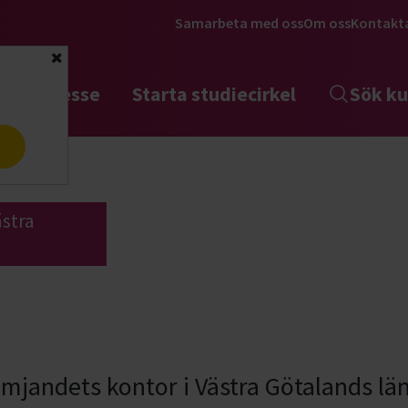
Samarbeta med oss
Om oss
Kontakt
Stäng
tta intresse
Starta studiecirkel
Sök ku
a
ästra
rämjandets kontor i Västra Götalands lä