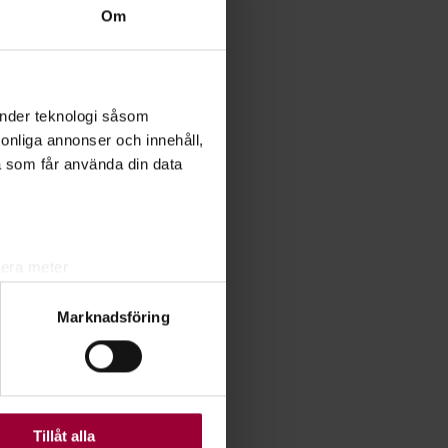
Om
änder teknologi såsom
rsonliga annonser och innehåll,
a som får använda din data
lera meter
ryck)
Marknadsföring
ljsektionen
. Du kan ändra
ats. Vissa kakor är
Tillåt alla