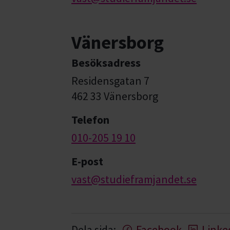
Vänersborg
Besöksadress
Residensgatan 7
462 33 Vänersborg
Telefon
010-205 19 10
E-post
vast@studieframjandet.se
Dela sida:
Facebook
Linke