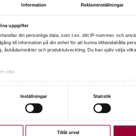
Information
Reklaminställningar
ina uppgifter
handlar din personliga data, som t.ex. ditt IP-nummer, och anv
illgång till information på din enhet för att kunna tillhandahålla pe
, åskådarinsikter och produktutveckling. Du kan själv välja vilk
n vilja:
om din geografiska plats som kan ha en noggrannhet på upp till f
genom att aktivt skanna den för specifika kännetecken (fingeravt
Inställningar
Statistik
rsonliga uppgifter behandlas och ställ in dina preferenser i
deta
ke när som helst från cookie-förklaringen.
upplevelse som möjligt använder vi kakor (cookies) på vår webbpl
en ska fungera. Andra är valbara.
Tillåt urval