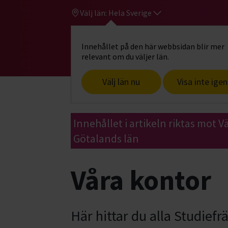
Välj län:
Hela Sverige
Innehållet på den här webbsidan blir mer
Hi
Gå till studiefrämjandets startsid
relevant om du väljer län.
Välj län nu
Visa inte igen
Start
Kontakta oss
Våra kontor
Innehållet i artikeln riktas mot V
Götalands län
Våra kontor
Här hittar du alla Studief