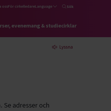
a oss
För cirkelledare
Language
Sök
rser, evenemang & studiecirklar
Lyssna
n. Se adresser och