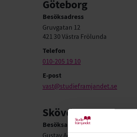
Göteborg
Besöksadress
Gruvgatan 12
421 30 Västra Frölunda
Telefon
010-205 19 10
E-post
vast@studieframjandet.se
Skövde
Besöksadress
Gustav Adolfs gata 45