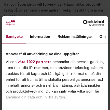
Har du någon idé du vill förverkliga? Någon aktivitet du vill
testa på tillsammans med andra? Tveka inte att höra av dig
till oss!
Du kan antigen höra av dig till våra ambassadörer eller till
projektledaren. Du hittar deras mejl här nedan:
Samtycke
Information
Reklaminställningar
Om
Esther Irakoze:
esther.f.irakoxe@studieframjandet.se
Ansvarsfull användning av dina uppgifter
Eira Fink Sandvik:
Vi och
våra 1022 partners
behandlar din personliga data,
eira.fink.sandvik@studieframjandet.se
som t.ex. ditt IP-nummer, och använder teknologi såsom
Mohamed Yosef:
cookies för att lagra och få tillgång till information på din
mohamed.yosef@studieframjandet.se
enhet för att kunna tillhandahålla personliga annonser och
Nickol Djordjic: nickol.djordjic@studieframjandet.se
innehåll, annons- och innehållsmätning, åskådarinsikter
Simon Karlsson Rappner:
och produktutveckling. Du kan själv välja vilka som får
simon.karlsson.rappner@studieframjandet.se
använda din data och i vilka syften.
Wilma Åhlén: wilma.ahlen@studieframjandet.se
Med din tillåtelse skulle vi även vilja: