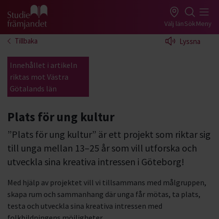
Gå till studiefrämjandets startsida
Välj län
Sök
Meny
Tillbaka
Lyssna
Innehållet i artikeln
riktas mot Västra
Götalands län
Plats för ung kultur
”Plats för ung kultur” är ett projekt som riktar sig
till unga mellan 13–25 år som vill utforska och
utveckla sina kreativa intressen i Göteborg!
Med hjälp av projektet vill vi tillsammans med målgruppen,
skapa rum och sammanhang där unga får mötas, ta plats,
testa och utveckla sina kreativa intressen med
folkbildningens möjligheter.