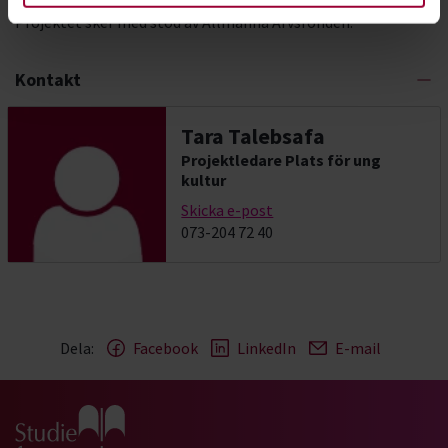
Projektet sker med stöd av Allmänna Arvsfonden.
Kontakt
Tara Talebsafa
Projektledare Plats för ung
kultur
Skicka e-post
073-204 72 40
Dela:
Facebook
LinkedIn
E-mail
Gå till studiefrämjandets startsida