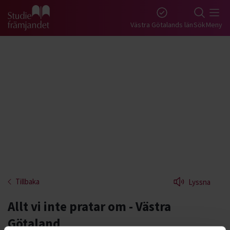
Gå till studiefrämjandets startsida
Västra Götalands län
Sök
Meny
Tillbaka
Lyssna
Allt vi inte pratar om - Västra
Götaland