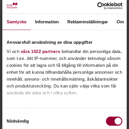
Vad skulle du prata om, om ingen dömde dig?
Studieplanen Allt vi inte pratar om vänder sig till
män som vill diskutera mansrollen. Både den
Samtycke
Information
Reklaminställningar
Om
egna och hur vår syn på manlighet påverkar
samhället.
Ansvarsfull användning av dina uppgifter
I boken och podden Allt vi inte pratar om samtalar kända och
Vi och
våra 1022 partners
behandlar din personliga data,
okända män om kärlek, sex, skörhet, ego, flyktvägar och
som t.ex. ditt IP-nummer, och använder teknologi såsom
vänskap. De innehåller personliga berättelser från bland
cookies för att lagra och få tillgång till information på din
andra programledaren Kodjo Akolor, världsmästaren i
enhet för att kunna tillhandahålla personliga annonser och
thaiboxning Sanny Dahlbeck och politikern Philip Botström.
innehåll, annons- och innehållsmätning, åskådarinsikter
och produktutveckling. Du kan själv välja vilka som får
Samtal som kan inspirera dig och dina vänner till att prata
använda din data och i vilka syften.
om sådant ni annars inte pratar om. Testa att bjuda in till
killmiddagar och ha en studiecirkel utifrån vår studieplan.
Med din tillåtelse skulle vi även vilja:
Samla in information om din geografiska plats
Samtyckesval
Allt vi inte pratar om är en satsning från Make Equal i
Nödvändig
som kan ha en noggrannhet på upp till flera meter
samarbete med Studiefrämjandet, IOGT-NTO, Acast,
Identifiera din enhet genom att aktivt skanna den