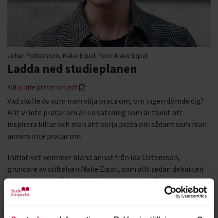
Johan Pettersson, Make Equal.
Foto:
Make Equal
Ladda ned studieplanen
Allt vi inte pratar om.pdf
Vad skulle du som man vilja prata om, om ingen dömde dig?
Allt vi inte pratar om är en satsning som är tänkt att
inspirera killar och män att börja prata om sådant som män
annars inte pratar om.
Initiativet kommer bland annat från Ida Östensson,
grundare av stiftelsen Make Equal, som allt sedan debatten
om övergrepp på festivaler har uppmanat killar och män att
prata med varandra om närhet, normer, grupptryck, sex och
kärlek.