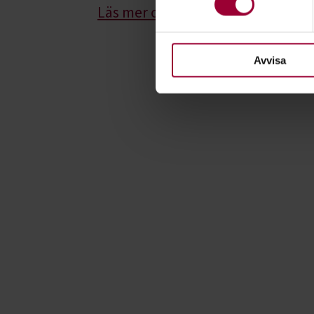
eller dra tillbaka ditt samtyc
Läs mer om vårt jämställdhetsar
För att du ska få en så bra 
nödvändiga för att webbplats
Avvisa