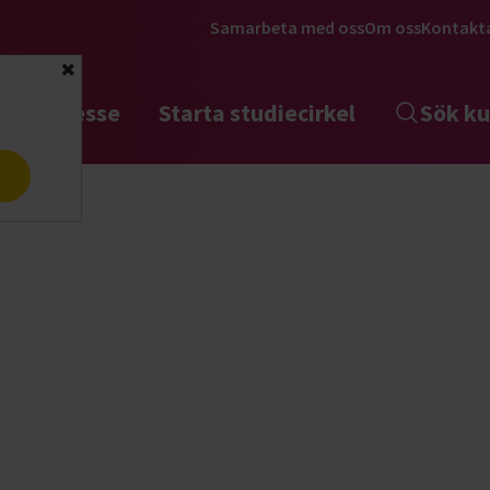
Samarbeta med oss
Om oss
Kontakt
Stäng
tta intresse
Starta studiecirkel
Sök ku
a