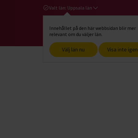
Valt län:
Uppsala län
Innehållet på den här webbsidan blir mer
Hi
Gå till studiefrämjandets startsid
relevant om du väljer län.
Välj län nu
Visa inte igen