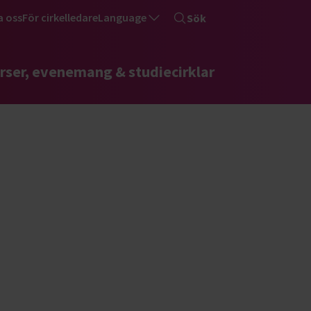
a oss
För cirkelledare
Language
Sök
rser, evenemang & studiecirklar