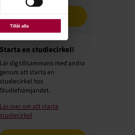
Läs om Ida i tidningen
ats. Vissa kakor är
Cirkeln
Tillåt alla
Starta en studiecirkel!
Lär dig tillsammans med andra
genom att starta en
studiecirkel hos
Studiefrämjandet.
Läs mer om att starta
studiecirkel