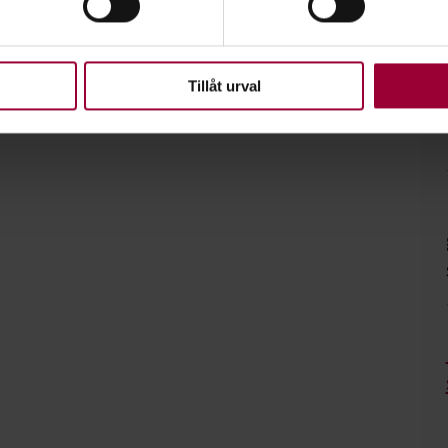
ke när som helst från cookie-förklaringen.
bete inom musiken här!
upplevelse som möjligt använder vi kakor (cookies) på vår webbpl
en ska fungera. Andra är valbara.
Tillåt urval