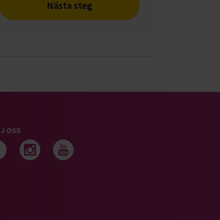
Nästa steg
J OSS
Följ oss på facebook
Följ oss på instagram
Följ oss på youtub