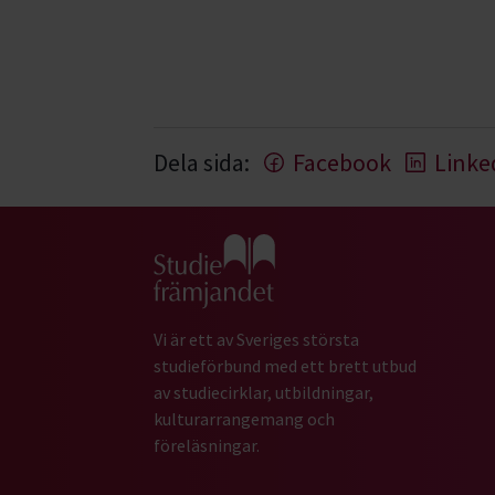
Dela sida:
Facebook
Linke
Gå till studiefrämjandets startsida
Vi är ett av Sveriges största
studieförbund med ett brett utbud
av studiecirklar, utbildningar,
kulturarrangemang och
föreläsningar.