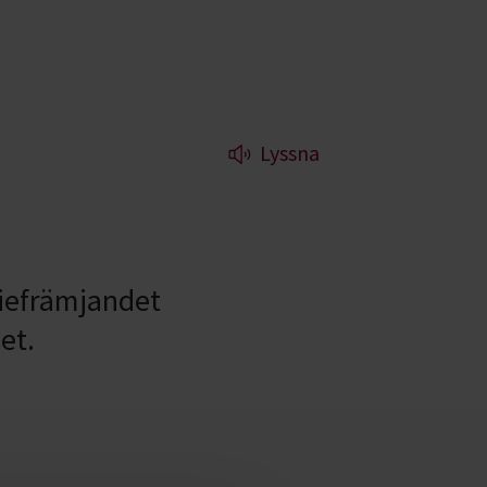
Lyssna
diefrämjandet
et.