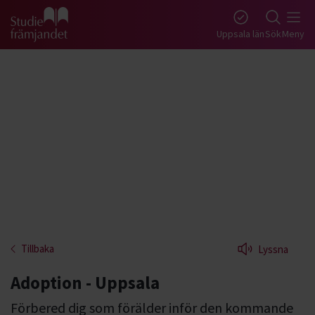
Gå till studiefrämjandets startsida
Uppsala län
Sök
Meny
Tillbaka
Lyssna
Adoption - Uppsala
Förbered dig som förälder inför den kommande