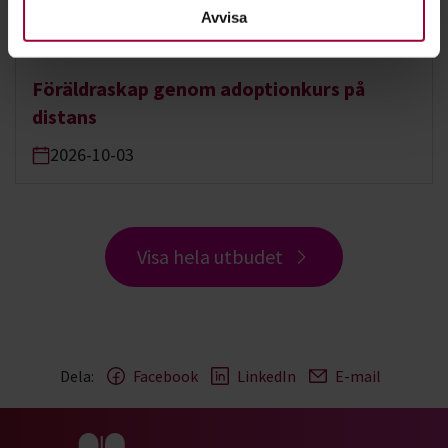
Avvisa
Distans hela landet:
Föräldraskap genom adoptionkurs på
distans
2026-10-03
Visa hela utbudet
Dela:
Facebook
LinkedIn
E-mail
Gå till studiefrämjandets startsida