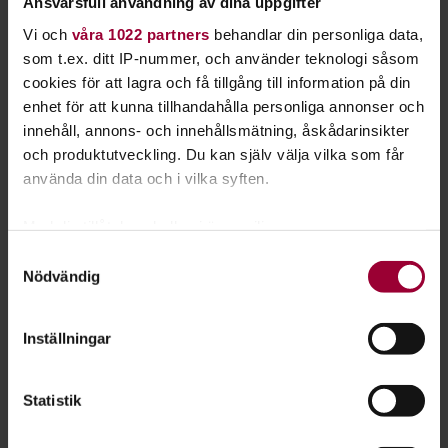
Ansvarsfull användning av dina uppgifter
Starta en studiecirkel!
Vi och
våra 1022 partners
behandlar din personliga data,
som t.ex. ditt IP-nummer, och använder teknologi såsom
Lär dig tillsammans med andra genom att starta en
cookies för att lagra och få tillgång till information på din
studiecirkel hos Studiefrämjandet.
enhet för att kunna tillhandahålla personliga annonser och
innehåll, annons- och innehållsmätning, åskådarinsikter
Läs mer om att starta studiecirkel
och produktutveckling. Du kan själv välja vilka som får
använda din data och i vilka syften.
Nästa steg
Med din tillåtelse skulle vi även vilja:
Samla in information om din geografiska plats
Samtyckesval
Nödvändig
som kan ha en noggrannhet på upp till flera meter
Identifiera din enhet genom att aktivt skanna den
för specifika kännetecken (fingeravtryck)
Se våra kurser, evenemang och studiecirklar inom
Inställningar
Ta reda på mer om hur dina personliga uppgifter
Piano
behandlas och ställ in dina preferenser i
detaljsektionen
.
Statistik
Du kan ändra eller dra tillbaka ditt samtycke när som
helst från cookie-förklaringen.