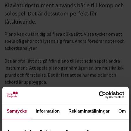
Klaviaturinstrument används både till komp och
solospel. Det är dessutom perfekt för
låtskrivande.
Piano kan du lära dig på flera olika sätt. Vissa tycker om att
spela på gehör och lyssna sig fram. Andra föredrar noter och
ackordsanalyser.
Det är ofta lätt att gå från piano till att sedan spela andra
instrument. Att spela piano ger nämligen en bra musikalisk
grund och förståelse. Det är lätt att se hur melodier och
ackord är uppbyggda.
Läs gärna mer om piano och klaviatur på vår sajt
Musikakuten.
Samtycke
Information
Reklaminställningar
Om