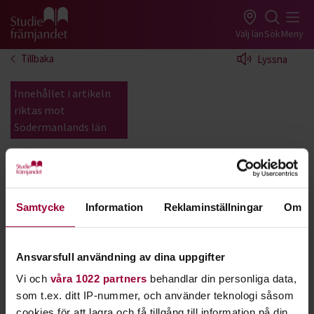
Gå till studiefrämjandets startsida
Välj län
Sök
Meny
Tillbaka
Lyssna
Innehållet i artikeln
riktas mot
Södermanlands län
Lunden
Samtycke
Information
Reklaminställningar
Om
Typ:
Hantverksrum
Möblering:
Arbetsbord, konferensstolar utan
armstöd
Ansvarsfull användning av dina uppgifter
Platser:
~8
Vi och
våra 1022 partners
behandlar din personliga data,
Whiteboard:
Nej
som t.ex. ditt IP-nummer, och använder teknologi såsom
cookies för att lagra och få tillgång till information på din