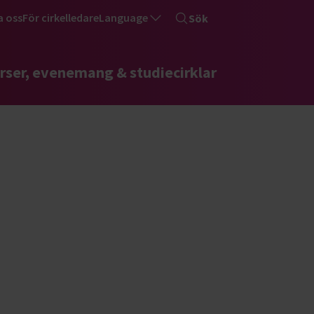
a oss
För cirkelledare
Language
Sök
rser, evenemang & studiecirklar