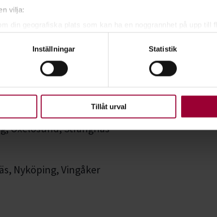
n vilja:
om din geografiska plats som kan ha en noggrannhet på upp till f
eholm, Nyköping, Strängnäs,
genom att aktivt skanna den för specifika kännetecken (fingeravt
Inställningar
Statistik
rsonliga uppgifter behandlas och ställ in dina preferenser i
deta
ke när som helst från cookie-förklaringen.
upplevelse som möjligt använder vi kakor (cookies) på vår webbpl
en ska fungera. Andra är valbara.
Tillåt urval
ng, Oxelösund, Strängnäs
näs, Nyköping, Vingåker