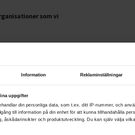
ganisationer som vi
ösund, Strängnäs
Information
Reklaminställningar
nd
ina uppgifter
handlar din personliga data, som t.ex. ditt IP-nummer, och anv
illgång till information på din enhet för att kunna tillhandahålla pe
, åskådarinsikter och produktutveckling. Du kan själv välja vilk
g, Vingåker