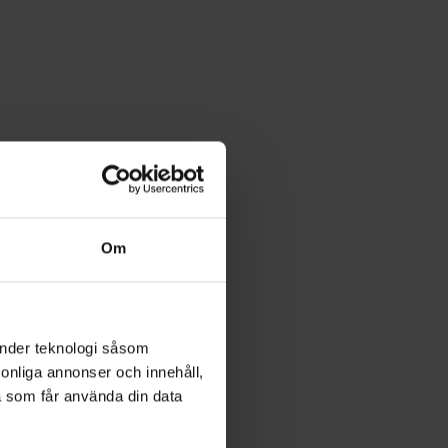
Om
änder teknologi såsom
rsonliga annonser och innehåll,
a som får använda din data