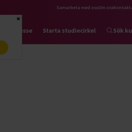
Samarbeta med oss
Om oss
Kontakt
Stäng
tta intresse
Starta studiecirkel
Sök ku
a