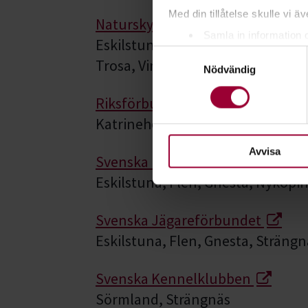
Med din tillåtelse skulle vi äve
Naturskyddsföreningen
Samla in information 
Eskilstuna, Gnesta, Flen, Katrin
Samtyckesval
Identifiera din enhet 
Trosa, Vingåker
Nödvändig
Ta reda på mer om hur dina pe
eller dra tillbaka ditt samtyc
Riksförbundet 4H
Katrineholm
För att du ska få en så bra 
nödvändiga för att webbplats
Avvisa
Svenska Brukshundklubben
Eskilstuna, Flen, Gnesta, Nyköpi
Svenska Jägareförbundet
Eskilstuna, Flen, Gnesta, Sträng
Svenska Kennelklubben
Sörmland, Strängnäs