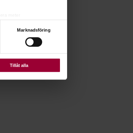
lera meter
ryck)
Marknadsföring
ljsektionen
. Du kan ändra
ats. Vissa kakor är
Tillåt alla