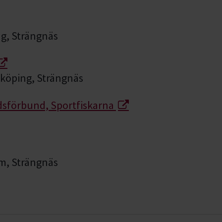
ng, Strängnäs
yköping, Strängnäs
rdsförbund, Sportfiskarna
lm, Strängnäs