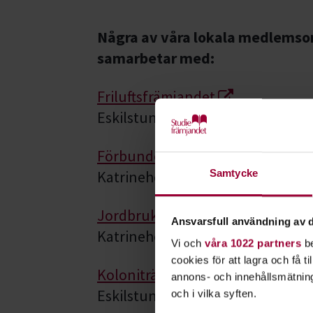
Några av våra lokala medlemsor
samarbetar med:
Friluftsfrämjandet
Eskilstuna, Flen, Nyköping, Oxel
Förbundet Skog och Ungdom
Katrineholm
Samtycke
Jordbrukare-Ungdomens Förbu
Ansvarsfull användning av d
Katrineholm
Vi och
våra 1022 partners
be
cookies för att lagra och få t
Koloniträdgårdsförbundet
annons- och innehållsmätning
Eskilstuna, Katrineholm, Nyköpin
och i vilka syften.