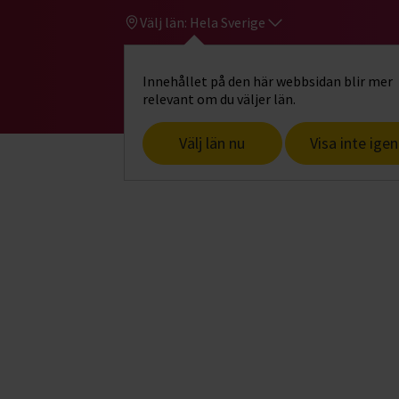
Välj län:
Hela Sverige
Innehållet på den här webbsidan blir mer
Hi
Gå till studiefrämjandets startsid
relevant om du väljer län.
Välj län nu
Visa inte igen