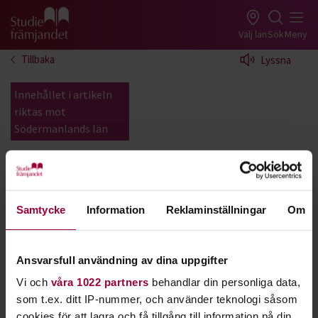
Gå till studiefrämjandets startsida
Välj län
Sök
Meny
Tillbaka
Lyssna
Innehållet i artikeln
riktas mot
Södermanlands län
Klippan
Samtycke
Information
Reklaminställningar
Om
Typ:
Studierum
Möblering:
Arbetsbord, konferensstolar utan
armstöd
Ansvarsfull användning av dina uppgifter
Platser:
~12
Vi och
våra 1022 partners
behandlar din personliga data,
Whiteboard:
Ja
som t.ex. ditt IP-nummer, och använder teknologi såsom
cookies för att lagra och få tillgång till information på din