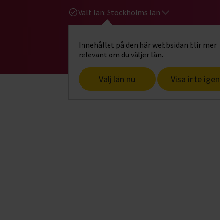
Valt län:
Stockholms län
Innehållet på den här webbsidan blir mer
Hi
Gå till studiefrämjandets startsid
relevant om du väljer län.
Välj län nu
Visa inte igen