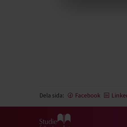
Dela sida:
Facebook
Linke
Gå till studiefrämjandets startsida