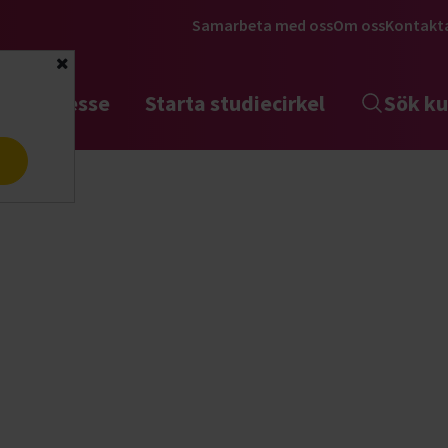
Samarbeta med oss
Om oss
Kontakt
Stäng
tta intresse
Starta studiecirkel
Sök ku
a