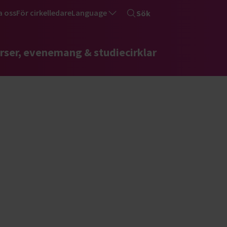
a oss
För cirkelledare
Language
Sök
rser, evenemang & studiecirklar