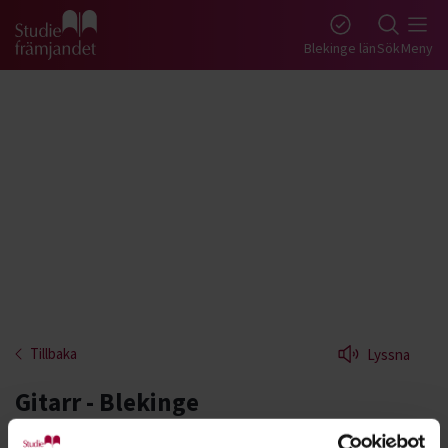
Gå till studiefrämjandets startsida
Blekinge län
Sök
Meny
Tillbaka
Lyssna
Gitarr - Blekinge
Gitarren är ett av våra mest omtyckta instrument.