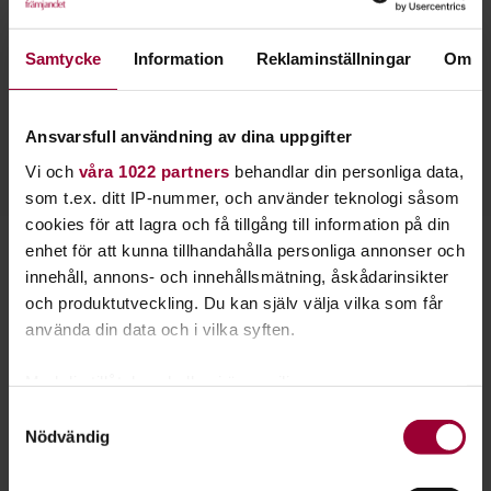
Lär dig kompa vid lägerelden eller spela tunga
riff på scenen.
Samtycke
Information
Reklaminställningar
Om
Ansvarsfull användning av dina uppgifter
Välj bland vårt utbud
Vi och
våra 1022 partners
behandlar din personliga data,
som t.ex. ditt IP-nummer, och använder teknologi såsom
Klaffgitarr
cookies för att lagra och få tillgång till information på din
Studiefrämjandet har kurser i både
elgitarr
,
akustisk gitarr
enhet för att kunna tillhandahålla personliga annonser och
och
klaffgitarr
- både i grupp och individuellt.
innehåll, annons- och innehållsmätning, åskådarinsikter
Lär dig olika speltekniker, ackord, komp och solospel. Den
och produktutveckling. Du kan själv välja vilka som får
som provat att spela gitarr vet att möjligheterna närmast
använda din data och i vilka syften.
är obegränsade.
Med din tillåtelse skulle vi även vilja:
Gitarren är också ett socialt instrument som lätt kan tas
Samla in information om din geografiska plats
Samtyckesval
med till festen eller hem till familjen. Att använda gitarren
Nödvändig
som kan ha en noggrannhet på upp till flera meter
för att kompa sång är väldigt populärt.
Identifiera din enhet genom att aktivt skanna den
för specifika kännetecken (fingeravtryck)