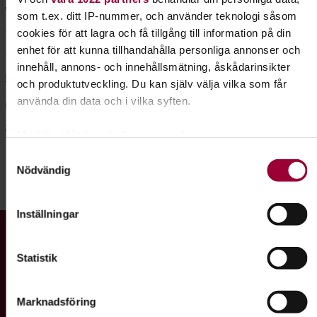
Västra Torggatan 1
som t.ex. ditt IP-nummer, och använder teknologi såsom
372 30 Ronneby
cookies för att lagra och få tillgång till information på din
enhet för att kunna tillhandahålla personliga annonser och
Telefon
innehåll, annons- och innehållsmätning, åskådarinsikter
076-109 62 22
och produktutveckling. Du kan själv välja vilka som får
använda din data och i vilka syften.
E-post
syd@studieframjandet.se
Med din tillåtelse skulle vi även vilja:
Samla in information om din geografiska plats som
Samtyckesval
Nödvändig
kan ha en noggrannhet på upp till flera meter
Dela:
Facebook
LinkedIn
E-mail
Identifiera din enhet genom att aktivt skanna den
för specifika kännetecken (fingeravtryck)
Inställningar
Ta reda på mer om hur dina personliga uppgifter behandlas
Gå till studiefrämjandets startsida
och ställ in dina preferenser i
detaljsektionen
. Du kan
Statistik
ändra eller dra tillbaka ditt samtycke när som helst från
cookie-förklaringen.
Vi är ett av Sveriges största studieförbund med ett brett
Marknadsföring
För att du ska få en så bra upplevelse som möjligt
utbud av studiecirklar, utbildningar, kulturarrangemang och