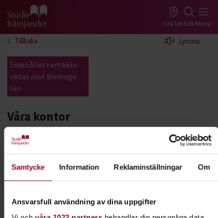
Gå till studiefrämjandets startsida
Välj län
Sök
Meny
Tillbaka
Lyssna
Innehållet i artikeln
riktas mot Blekinge
län
Våra kontor
Här hittar du alla Studiefrämjandets kontor i
Blekinge län. Se adresser och kontaktuppgifter så
att du enkelt kan komma i kontakt med oss eller
Samtycke
Information
Reklaminställningar
Om
besöka oss.
Ronneby
Ansvarsfull användning av dina uppgifter
Besöksadress
Vi och
våra 1022 partners
behandlar din personliga data,