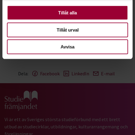
kakor är nödvändiga för att webbplatsen ska fungera.
Andra är valbara.
Tillåt alla
Tillåt urval
Avvisa
Rollspel-Studiematerial.pdf
Dela:
Facebook
LinkedIn
E-mail
Gå till studiefrämjandets startsida
Vi är ett av Sveriges största studieförbund med ett brett
utbud av studiecirklar, utbildningar, kulturarrangemang och
föreläsningar.