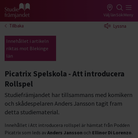
Gå till studiefrämjandets startsida
Välj län
Sök
Meny
Tillbaka
Lyssna
Innehållet i artikeln
riktas mot Blekinge
län
Picatrix Spelskola - Att introducera
Rollspel
Studiefrämjandet har tillsammans med komikern
och skådespelaren Anders Jansson tagit fram
detta studiematerial.
Innehållet i Att introducera rollspel är hämtat från Podden
Picatrix som leds av
Anders Jansson
och
Ellinor Di Lorenzo
.