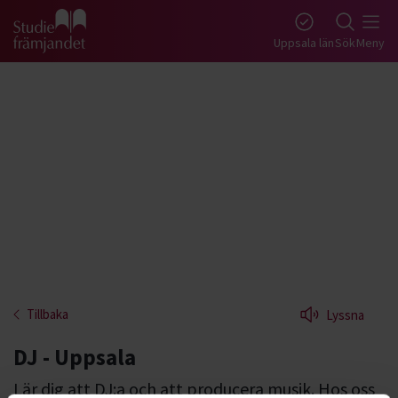
Gå till studiefrämjandets startsida
Uppsala län
Sök
Meny
Tillbaka
Lyssna
DJ - Uppsala
Lär dig att DJ:a och att producera musik. Hos oss