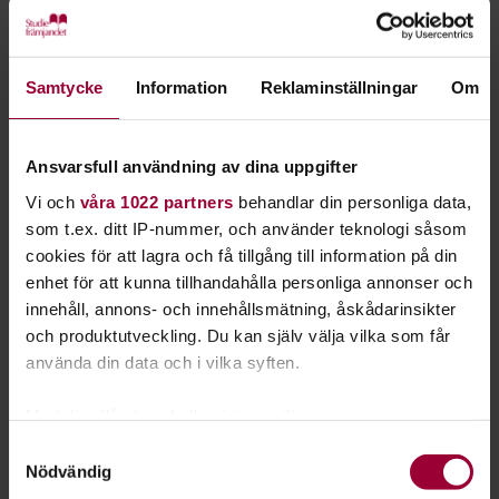
kan du bland annat scratcha vinylskivor och göra
läckra housebeats.
Samtycke
Information
Reklaminställningar
Om
Att vara
DJ
(discjockey) betyder olika saker beroende på
sammanhang.
Ansvarsfull användning av dina uppgifter
Att vara DJ på en fest handlar oftast om att välja låtar och
Vi och
våra 1022 partners
behandlar din personliga data,
att spela upp dem från datorn. En professionell party-DJ ser
som t.ex. ditt IP-nummer, och använder teknologi såsom
till att låtarna passar ihop tempomässigt och kan med hjälp
cookies för att lagra och få tillgång till information på din
av en DJ-spelare justera hastigheten på låtarna så att de
enhet för att kunna tillhandahålla personliga annonser och
passar ihop med varandra. Tanken är att festen och dansen
innehåll, annons- och innehållsmätning, åskådarinsikter
ska flyta på och låtbytena knappt märkas.
och produktutveckling. Du kan själv välja vilka som får
använda din data och i vilka syften.
Traditionella DJ:s inom exempelvis hip hop, jobbar ofta med
vinylskivor och "scratchar" för att få fram rytmer och
Med din tillåtelse skulle vi även vilja:
effekter.
Samla in information om din geografiska plats
Samtyckesval
Med hjälp av mer avancerad DJ-utrustning kan du producera
Nödvändig
som kan ha en noggrannhet på upp till flera meter