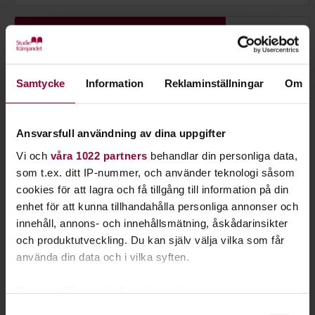
Samtycke
Information
Reklaminställningar
Om
Ansvarsfull användning av dina uppgifter
Vi och
våra 1022 partners
behandlar din personliga data,
som t.ex. ditt IP-nummer, och använder teknologi såsom
cookies för att lagra och få tillgång till information på din
enhet för att kunna tillhandahålla personliga annonser och
innehåll, annons- och innehållsmätning, åskådarinsikter
Johan Carlsson
och produktutveckling. Du kan själv välja vilka som får
använda din data och i vilka syften.
Sektionschef
Skicka e-post
Med din tillåtelse skulle vi även vilja:
054-17 29 75
Läs mer
Samla in information om din geografiska plats
Samtyckesval