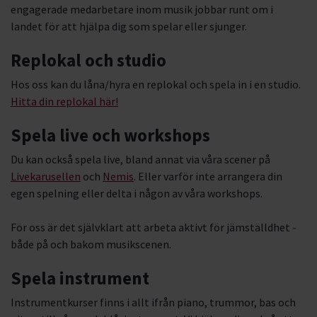
engagerade medarbetare inom musik jobbar runt om i
Nemis
landet för att hjälpa dig som spelar eller sjunger.
Spela instrument
Replokal och studio
Studiecirkel i musik
Hos oss kan du låna/hyra en replokal och spela in i en studio.
Hitta din replokal här!
Studiefrämjandet Music Camp
Spela live och workshops
Studios & replokaler
Du kan också spela live, bland annat via våra scener på
Sång och körsång
Livekarusellen
och
Nemis
. Eller varför inte arrangera din
egen spelning eller delta i någon av våra workshops.
För oss är det självklart att arbeta aktivt för jämställdhet -
både på och bakom musikscenen.
Spela instrument
Instrumentkurser finns i allt ifrån piano, trummor, bas och