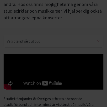
andra. Hos oss finns möjligheterna genom våra
studiecirklar och musikkurser. Vi hjälper dig också
att arrangera egna konserter.
Välj bland vårt utbud
Arrangera
DJ
Livekarusellen
Musikakuten
Musik & jämställdhet
Studiefrämjandet är Sveriges största oberoende
Musikloppis
studieförbund och inte minst är vi störst på musik. Våra