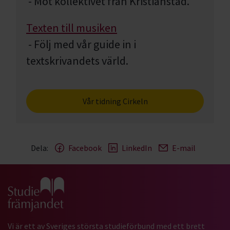
- Möt kollektivet från Kristianstad.
Texten till musiken
- Följ med vår guide in i
textskrivandets värld.
Vår tidning Cirkeln
Dela:
Facebook
LinkedIn
E-mail
Gå till studiefrämjandets startsida
Vi är ett av Sveriges största studieförbund med ett brett