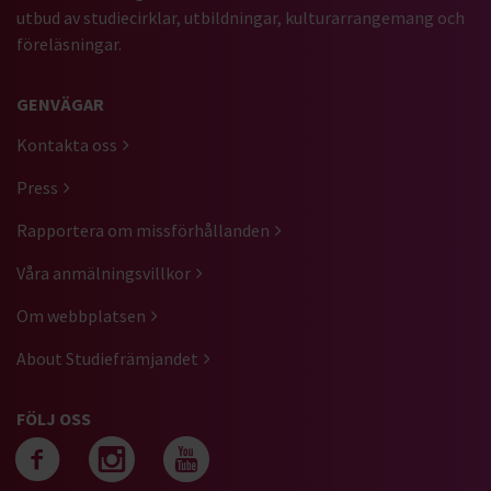
utbud av studiecirklar, utbildningar, kulturarrangemang och
föreläsningar.
GENVÄGAR
Kontakta oss
Press
Rapportera om missförhållanden
Våra anmälningsvillkor
Om webbplatsen
About Studiefrämjandet
FÖLJ OSS
Följ oss på facebook
Följ oss på instagra
Följ oss på yout