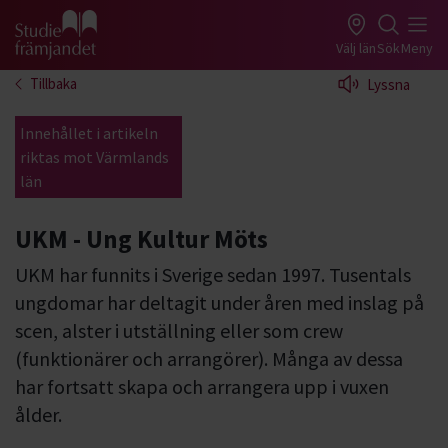
Gå till studiefrämjandets startsida
Välj län
Sök
Meny
Tillbaka
Lyssna
Innehållet i artikeln
riktas mot Värmlands
län
UKM - Ung Kultur Möts
UKM har funnits i Sverige sedan 1997. Tusentals
ungdomar har deltagit under åren med inslag på
scen, alster i utställning eller som crew
(funktionärer och arrangörer). Många av dessa
har fortsatt skapa och arrangera upp i vuxen
ålder.