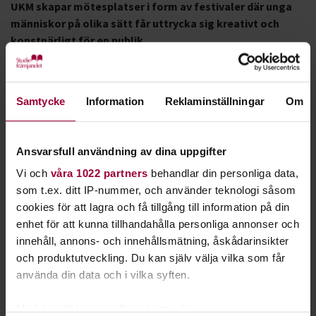
UKM skapar mötesplatser i form av festivaler där unga
människor på olika sätt får uttrycka sig kreativt och
konstnärligt för en publik.
En viktig del av dessa festivaler är också möjligheten för
deltagare att testa olika kreativa uttryck och träffa
Samtycke
Information
Reklaminställningar
Om
likasinnade genom att delta i aktiviteter och workshops.
Festivalerna är indelade i lokal-, region- och riksfestival och
riktar sig till unga i åldern 13-20 år.
Ansvarsfull användning av dina uppgifter
Föreningen
Vi och
våra 1022 partners
behandlar din personliga data,
UKM Sverige är en nationell förening. I föreningen är alla
som t.ex. ditt IP-nummer, och använder teknologi såsom
regioner och kommuner som arrangerar en UKMfestival
cookies för att lagra och få tillgång till information på din
medlemmar.
enhet för att kunna tillhandahålla personliga annonser och
UKM Sverige verkar för att ungas röster ska höras och att
innehåll, annons- och innehållsmätning, åskådarinsikter
ung kultur ska få ta plats. UKM Sverige vill med ett
och produktutveckling. Du kan själv välja vilka som får
demokratiskt arbetssätt tillvarata allas lika rätt till
använda din data och i vilka syften.
deltagande, inflytande och påverkan.
Med din tillåtelse skulle vi även vilja: