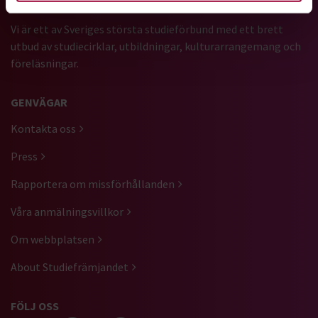
Vi är ett av Sveriges största studieförbund med ett brett
utbud av studiecirklar, utbildningar, kulturarrangemang och
föreläsningar.
GENVÄGAR
Kontakta oss
Press
Rapportera om missförhållanden
Våra anmälningsvillkor
Om webbplatsen
About Studiefrämjandet
FÖLJ OSS