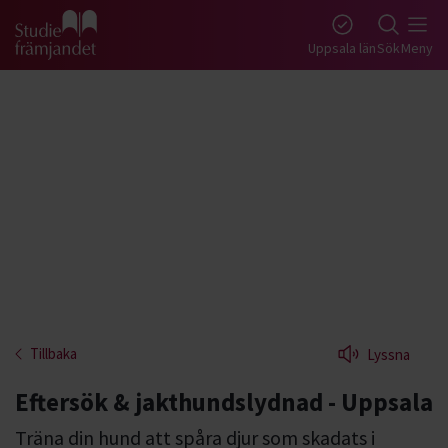
Gå till studiefrämjandets startsida
Uppsala län
Sök
Meny
Tillbaka
Lyssna
Eftersök & jakthundslydnad - Uppsala
Träna din hund att spåra djur som skadats i