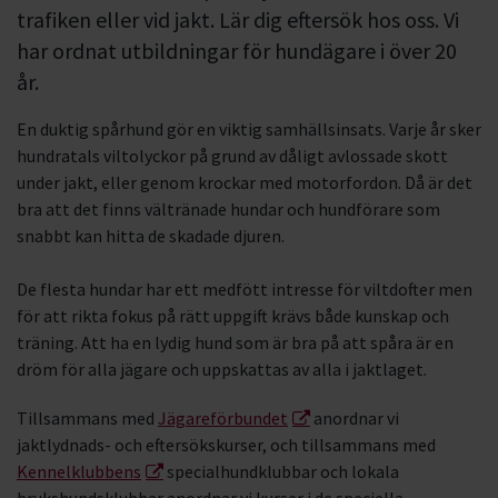
trafiken eller vid jakt. Lär dig eftersök hos oss. Vi
har ordnat utbildningar för hundägare i över 20
år.
En duktig spårhund gör en viktig samhällsinsats. Varje år sker
hundratals viltolyckor på grund av dåligt avlossade skott
under jakt, eller genom krockar med motorfordon. Då är det
bra att det finns vältränade hundar och hundförare som
snabbt kan hitta de skadade djuren.
De flesta hundar har ett medfött intresse för viltdofter men
för att rikta fokus på rätt uppgift krävs både kunskap och
träning. Att ha en lydig hund som är bra på att spåra är en
dröm för alla jägare och uppskattas av alla i jaktlaget.
Tillsammans med
Jägareförbundet
anordnar vi
jaktlydnads- och eftersökskurser, och tillsammans med
Kennelklubbens
specialhundklubbar och lokala