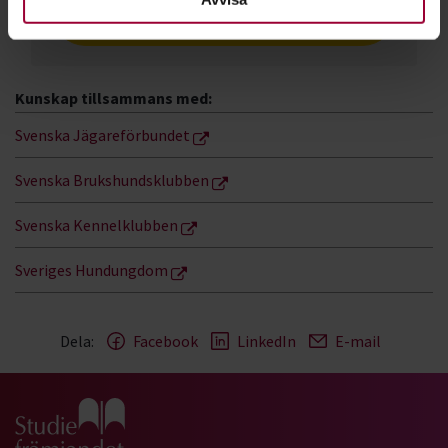
viltolycka.se
Kunskap tillsammans med:
Svenska Jägareförbundet
Svenska Brukshundsklubben
Svenska Kennelklubben
Sveriges Hundungdom
Dela:
Facebook
LinkedIn
E-mail
Gå till studiefrämjandets startsida