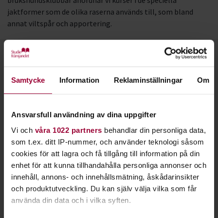
brukshundsklubbar anordnar vi kurser i de speciella
jaktformer som de olika raserna används till, som bland
annat viltspår och apportering.
Kontakt
Samtycke
Information
Reklaminställningar
Om
Ansvarsfull användning av dina uppgifter
Vi och
våra 1022 partners
behandlar din personliga data,
som t.ex. ditt IP-nummer, och använder teknologi såsom
cookies för att lagra och få tillgång till information på din
enhet för att kunna tillhandahålla personliga annonser och
innehåll, annons- och innehållsmätning, åskådarinsikter
och produktutveckling. Du kan själv välja vilka som får
använda din data och i vilka syften.